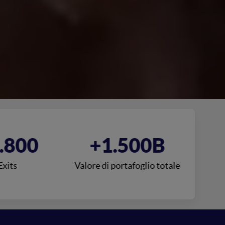
.500B
+350
rtafoglio totale
Enti e Istituzioni