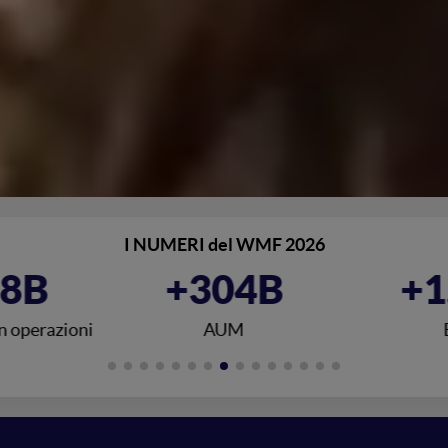
I NUMERI del WMF 2026
4B
+1.800
+1
M
Exits
Valore di po