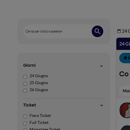
24
Cerca per titolo o speaker
24 
M
Giorni
Co 
24 Giugno
25 Giugno
26 Giugno
Mai
Ticket
Fiera Ticket
Full Ticket
Mainstage Ticket