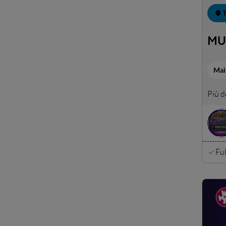
T
MU
Mai
Dal 2
anniv
Nel p
primi
Ful