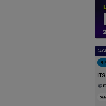
24 G
P
ITS
I
Sid