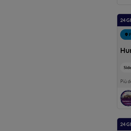
24 G
P
Hu
Sid
Dal 2
Attra
metod
break
24 G