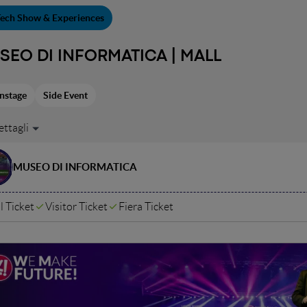
ech Show & Experiences
SEO DI INFORMATICA | MALL
nstage
Side Event
4 al 26 giugno, la Mall ospiterà una mostra temporanea dei migliori
ersario di attività.
ercorso espositivo scoprirai la grande evoluzione dell'informatica d
MUSEO DI INFORMATICA
 computer all'avvento del PC.
l Ticket
Visitor Ticket
Fiera Ticket