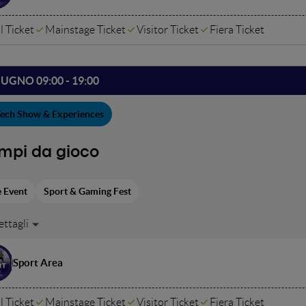
l Ticket
Mainstage Ticket
Visitor Ticket
Fiera Ticket
IUGNO 09:00 - 19:00
ech Show & Experiences
mpi da gioco
e Event
Sport & Gaming Fest
usker al BSKIN, dalla pallamano alla pallavolo fino al ballo Countr
tano aree interattive per provare sport tradizionali e attività imme
, e le associazioni G.R.D - genitori ragazzi down, In.Da.Co., Weste
Sport Area
 reali o virtuali, tra movimento, divertimento e tecnologia.
l Ticket
Mainstage Ticket
Visitor Ticket
Fiera Ticket