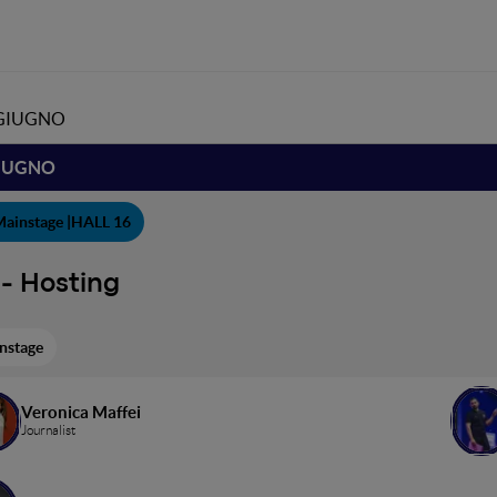
 GIUGNO
GIUGNO
ainstage |
HALL 16
- Hosting
nstage
Veronica Maffei
Journalist