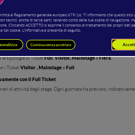
 della manifestazione:
ticali, side event ed eventi dei partner, esperienze immersive 
ypes, sono suddivisi in:
ili con Full Ticket
Full
Visitor Ticket
s - accessibili
e
;
Full
Visitor, Mainstage
Fiera
 le tipologie di Ticket
,
e
;
Visitor , Mainstage
Full
on i Ticket
e
.
ivamente con il Full Ticket
.
 orari di attività degli stage. Ogni giornata ha previsto, indicativam