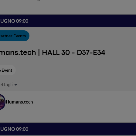
IUGNO 09:00
artner Events
mans.tech | HALL 30 - D37-E34
e Event
4 al 26 giugno, Humans.tech proporrà una serie di demo incentrate su
verso queste presentazioni e approfondimenti tecnici tenuti dagli es
ologie di lavoro e architetture per il controllo degli agenti AI, al
Humans.tech
fast e i coffee break.Scopri di più allo stand di Humans.tech.
IUGNO 09:00