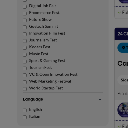
Digital Job Fair
Ful
E-commerce Fest
Future Show
Govtech Summit
Innovation Film Fest
24 G
Journalism Fest
Koders Fest
T
Music Fest
Sport & Gaming Fest
Ca
Tourism Fest
VC & Open Innovation Fest
Sid
Web Marketing Festival
World Startup Fest
Dal B
aspet
Language
FIPAV
English
sfide
Italian
Ful