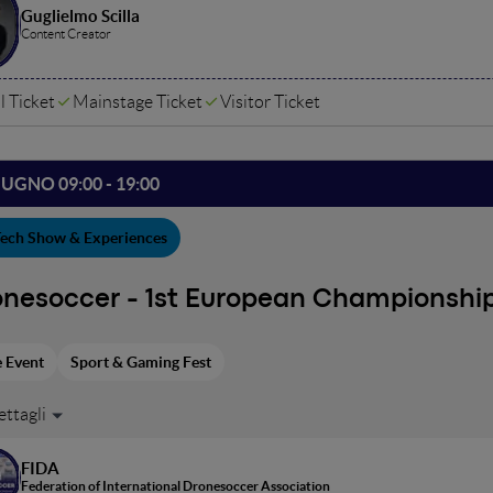
Guglielmo Scilla
Content Creator
l Ticket
Mainstage Ticket
Visitor Ticket
IUGNO 09:00 - 19:00
ech Show & Experiences
onesoccer - 1st European Championshi
e Event
Sport & Gaming Fest
te la prossima edizione del WMF, si svolgerà in esclusiva il pri
t con droni: oltre ad assistere alla competizione, potrai provare 
FIDA
Federation of International Dronesoccer Association