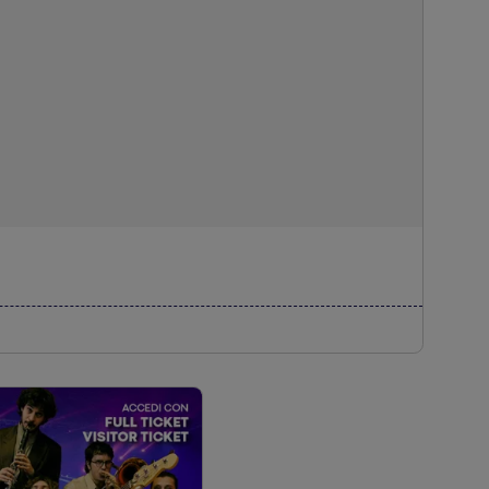
 pezzi del Museo di Informatica di Pennabilli, nel 35°
alle valvole e transistor fino ai microprocessori, dai