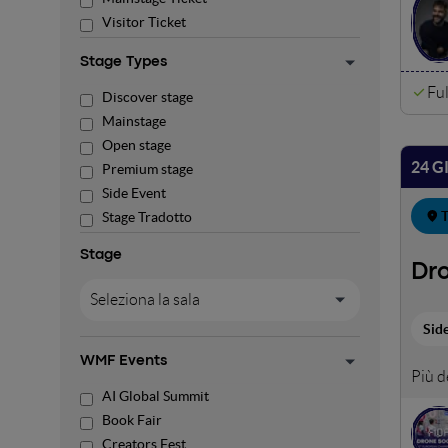
Visitor Ticket
Stage Types
Ful
Discover stage
Mainstage
Open stage
24 G
Premium stage
Side Event
T
Stage Tradotto
Stage
Dr
Seleziona la sala
Sid
WMF Events
Duran
AI Global Summit
espor
Book Fair
Creators Fest