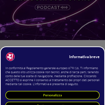
“AI Vision: dialoghi sul futuro”
è il podcast condotto da
Alessio Jacona
WMF - We
, giornalista tech, prodotto da
Make Future
.
ogni mercoledì su YouTube
Gli episodi sono stati pubblicati
e Spotify
percorso di
, dal 26 marzo al 28 maggio, in un
approfondimento tematico
pensato per arrivare alla vigilia
dell’edizione 2025 di WMF - We Make Future, Fiera
Internazionale su Intelligenza Artificiale, Tecnologia e
Innovazione Digitale, che si è tenuta a Bologna dal 4 al 6
giugno.