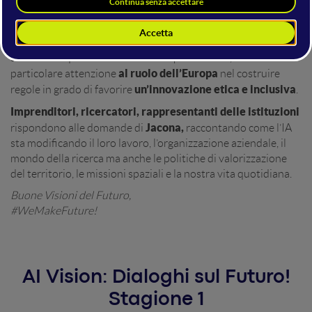
Undici episodi
, con altrettante interviste a ospiti di rilievo
internazionale, per capire meglio il mondo dell’intelligenza
artificiale e quali sono le tendenze per il futuro, con una
al ruolo dell’Europa
particolare attenzione
nel costruire
un’innovazione etica e inclusiva
regole in grado di favorire
.
Imprenditori, ricercatori, rappresentanti delle istituzioni
Jacona,
rispondono alle domande di
raccontando come l’IA
sta modificando il loro lavoro, l’organizzazione aziendale, il
mondo della ricerca ma anche le politiche di valorizzazione
del territorio, le missioni spaziali e la nostra vita quotidiana.
Buone Visioni del Futuro,
#WeMakeFuture!
AI Vision: Dialoghi sul Futuro!
Stagione 1