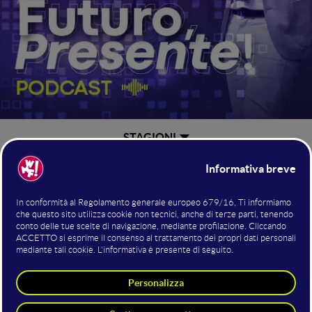
STAGIONI
"Futuro, Presente!"
WMF - We Make
Torna
il podcast del
Future
innovazioni
che ti accompagna alla scoperta di
tecnologiche e digitali,
progetti, politiche e iniziative
che contribuiscono alla costruzione
attuate nel presente
del futuro
.
Ogni venerdì alle 12:00
potrai seguire una puntata del
live
canale YouTube
podcast
sul nostro
!
WMF
Futuro Presente - stagione 2
è una delle iniziative di "