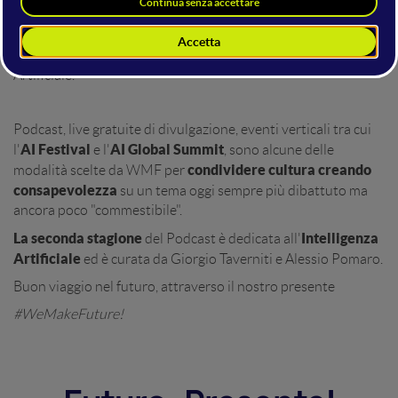
FOR AI
", l'insieme di attività, iniziative ed eventi che WMF
realizza sin dal 2016 con l'obiettivo di diffondere cultura,
informazione e formazione sul tema dell'Intelligenza
Artificiale.
Podcast, live gratuite di divulgazione, eventi verticali tra cui
AI Festival
AI Global Summit
l'
e l'
, sono alcune delle
condividere cultura creando
modalità scelte da WMF per
consapevolezza
su un tema oggi sempre più dibattuto ma
ancora poco "commestibile".
La seconda stagione
Intelligenza
del Podcast è dedicata all'
Artificiale
ed è curata da Giorgio Taverniti e Alessio Pomaro.
Buon viaggio nel futuro, attraverso il nostro presente
#WeMakeFuture!