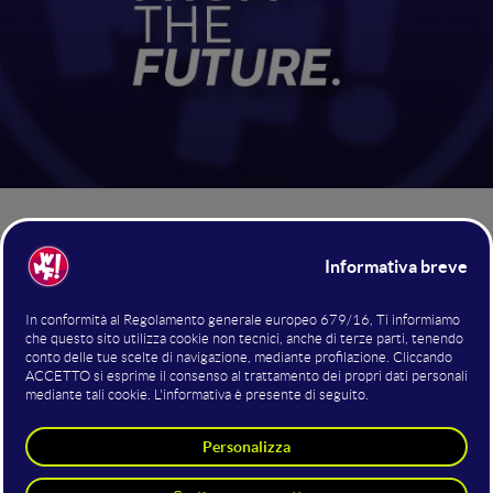
“Voices from the Future”
WMF -
è il podcast prodotto da
We Make Future
una seconda
che torna quest'anno con
stagione
Veronica Maffei
condotta da
, giornalista,
Mainstage del WMF 2026.
presentatrice e host del
ogni settimana su YouTube
Due episodi saranno pubblicati
e Spotify
, con l'intenzione di creare un percorso di
approfondimento sulle tematiche dell'innovazione digitale e
sociale, grazie alle voci dei protagonisti dell'edizione 2026 del
WMF.