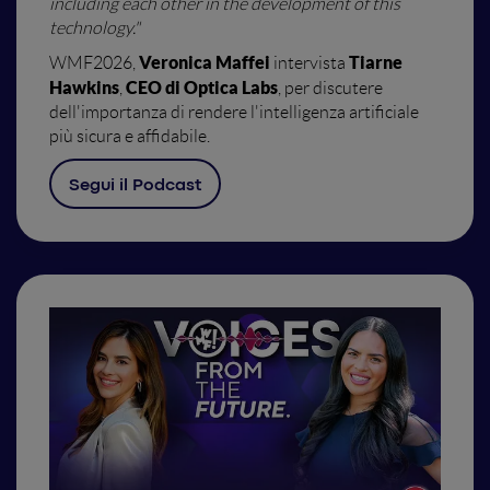
including each other in the development of this
technology.
"
Veronica Maffei
Tiarne
WMF2026,
intervista
Hawkins
CEO di Optica Labs
,
, per discutere
dell'importanza di rendere l'intelligenza artificiale
più sicura e affidabile.
Segui il Podcast