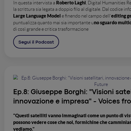
Roberto Laghi
In questa intervista a
, Digital Humanities 
la scrittura sia legata a doppio filo al digitale. Dal codice i
Large Language Model
editing g
e finendo nel campo dell'
no sguardo multid
puntualizza quanto mai sia importante u
di così grande e critica trasformazione
Segui il Podcast
Ep.8:
Giuseppe Borghi: "Visioni satell
innovazione e impresa" - Voices fr
"Questi satelliti vanno immaginati come un punto di vista
possono vedere cose che noi, formichine che camminiam
vediamo."