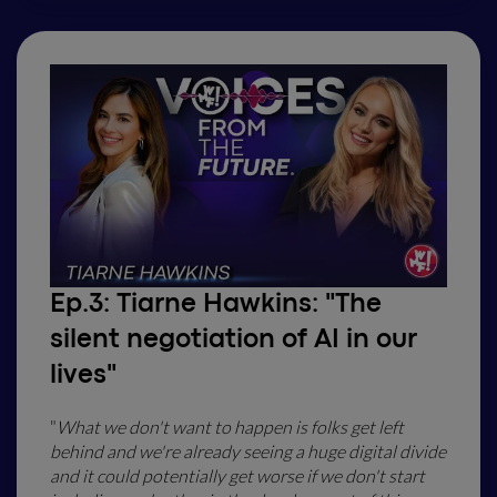
Ep.3:
Tiarne Hawkins: "The
silent negotiation of AI in our
lives"
"
What we don't want to happen is folks get left
behind and we're already seeing a huge digital divide
and it could potentially get worse if we don't start