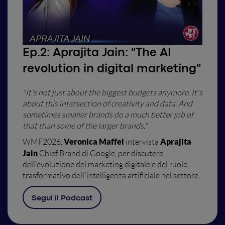
Ep.2:
Aprajita Jain: "The AI
revolution in digital marketing"
"It's not just about the biggest budgets anymore. It's
about this intersection of creativity and data. And
sometimes smaller brands do a much better job of
that than some of the larger brands.
"
Veronica Maffei
Aprajita
WMF2026,
intervista
Jain
Chief Brand di Google, per discutere
dell'evoluzione del marketing digitale e del ruolo
trasformativo dell'intelligenza artificiale nel settore.
Segui il Podcast