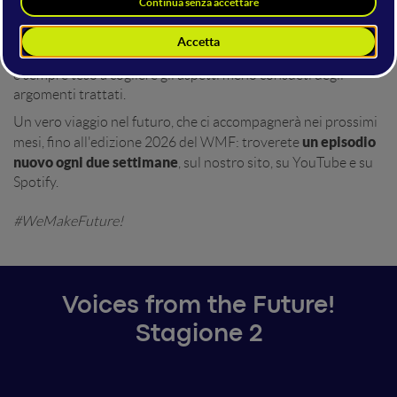
interviste di ampio respiro
Sono
, che affrontano temi come
innovazione, futuro, politica, tecnologia, società
e
intelligenza artificiale
ovviamente
, in un dialogo mai banale
e sempre teso a cogliere gli aspetti meno consueti degli
argomenti trattati.
Un vero viaggio nel futuro, che ci accompagnerà nei prossimi
un episodio
mesi, fino all'edizione 2026 del WMF: troverete
nuovo ogni due settimane
, sul nostro sito, su YouTube e su
Spotify.
#WeMakeFuture!
Voices from the Future!
Stagione 2