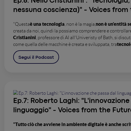
Ep.6:
Nello Cristianini : "Tecnologia
nessuna coscienza)" - Voices from 
è una tecnologia
non è un'entità 
"Questa
, non è la magia,
creata da noi, quindi la possiamo comprendere e controllare
Cristianini
, professore di AI all'Univeristy of Bath, si discut
tecnol
come quella delle macchine è creata e sviluppata, tra
Segui il Podcast
Ep.7:
Roberto Laghi: "L'innovazione
linguaggio" - Voices from the Futur
"Tutto ciò che avviene in ambiente digitale è anche scri