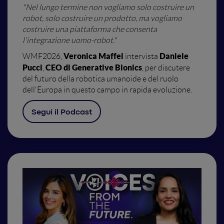
"Nel lungo termine non vogliamo solo costruire un
robot, solo costruire un prodotto, ma vogliamo
costruire una piattaforma che consenta
l'integrazione uomo-robot.
"
Veronica Maffei
Daniele
WMF2026,
intervista
Pucci
CEO di Generative Bionics
,
, per discutere
del futuro della robotica umanoide e del ruolo
dell'Europa in questo campo in rapida evoluzione.
Segui il Podcast