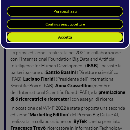
sul Mainstage del WMF2023
consegnato
alla Fiera di
Rimini di fronte a una platea di partecipanti, aziende e
player di tutto il mondo.
LE EDIZIONI PASSATE
La prima edizione - realizzata nel 2021 in collaborazione
con l'International Foundation Big Data and Artificial
IFAB
Intelligence for Human Development (
) - ha visto la
Sanzio Bassini
partecipazione di
(Direttore scientifico
Luciano Floridi
IFAB),
(Presidente dell'International
Anna Grassellino
Scientific Board IFAB),
(membro
premiazione
dell'International Scientific Board IFAB), e la
di 6 ricercatrici e ricercatori
con assegni di ricerca.
In occasione del WMF 2022 è stata proposta una seconda
Marketing Edition
edizione “
” del Premio Big Data e AI,
ByTek
realizzata in collaborazione con
, che ha premiato
Francesco Trovò
, ricercatore in Information Technology