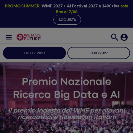
PROMO SUMMER:
WMF 2027 + AI Festival 2027 a 149€+iva
solo
fino al 7/08
ACQUISTA
TICKET 2027
EXPO 2027
Premio Nazionale
Ricerca Big Data e AI
Il premio indetto dal WMF per giovani
ricercatrici e ricercatori italiani
15 · 16 · 17 · GIUGNO 2023 / RIMINI FIERA