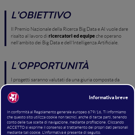
L'OBIETTIVO
Il Premio Nazionale della Ricerca Big Data e AI vuole dare
ricercatori ed equipe
risalto al lavoro di
che operano
nell’ambito dei Big Data e dell’Intelligenza Artificiale.
L'OPPORTUNITÀ
I progetti saranno valutati da una giuria composta da
referenti del WMF che decreteranno il vincitore.
ricco
In palio la possibilità di entrare in contatto con il
network
che orbita intorno al Festival: investitori,
startup, ricercatori, aziende leader del settore e tanti altri
attori del mondo dell’innovazione
provenienti da tutto
il mondo, che ogni anno popolano e animano il WMF.
Il Premio Nazionale della Ricerca Big Data e AI sarà