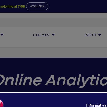
a
solo fino al 7/08
ACQUISTA
CALL 2027
EVENTI
nline Analytic
commerce