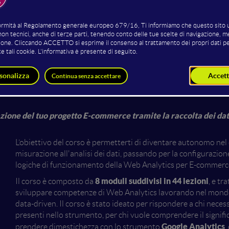
ioni dedicate 
er E-commer
zione del tuo progetto E-commerce tramite la raccolta dei dati
L’obiettivo del corso è permetterti di diventare autonomo nel d
misurazione all'analisi dei dati, passando per la configurazion
logiche di funzionamento della Web Analytics per E-commerc
8 moduli suddivisi in 44 lezioni
Il corso è composto da
, e tr
sviluppare competenze di Web Analytics lavorando nel mondo 
data-driven. Il corso è stato ideato per rispondere a chi nece
presenti nello strumento, per chi vuole comprendere il signific
Google Analytics
prendere dimestichezza con lo strumento
,