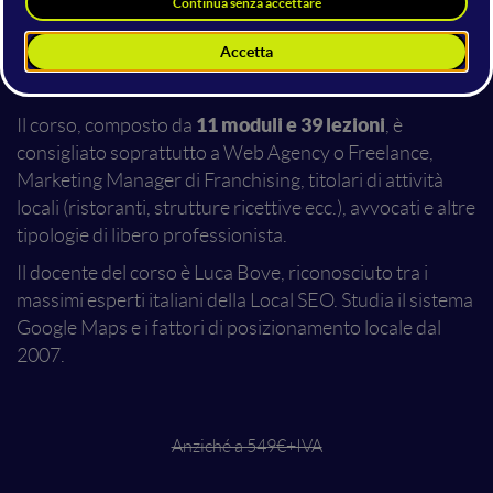
esplorando temi come l’ottimizzazione della scheda
GBP, l’Ottimizzazione local del sito web, la misurazione
dei risultati, l’advertising local e la gestione della
visibilità locale in altri sistemi di mappe.
11 moduli e 39 lezioni
Il corso, composto da
, è
consigliato soprattutto a Web Agency o Freelance,
Marketing Manager di Franchising, titolari di attività
locali (ristoranti, strutture ricettive ecc.), avvocati e altre
tipologie di libero professionista.
Il docente del corso è Luca Bove, riconosciuto tra i
massimi esperti italiani della Local SEO. Studia il sistema
Google Maps e i fattori di posizionamento locale dal
2007.
Anziché a 549€+IVA