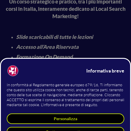
Un corso strategico e pratico, tra i più importanti
corsi in Italia, interamente dedicato al Local Search
Marketing!
Slide scaricabili di tutte le lezioni
Accesso all’Area Riservata
Formazione On Demand
L’obiettivo è quello di fornirti le corrette competenze
Local
non soltanto per mettere in pratica le strategie
SEO
, ma anche e soprattutto, per sviluppare una
strategia complessiva che miri a ottenere risultati in
Lead Generation
termini di
.
Con il nostro Corso Local Seo Online potrai sviluppare
una visione altamente strategica, operativa e tecnica,