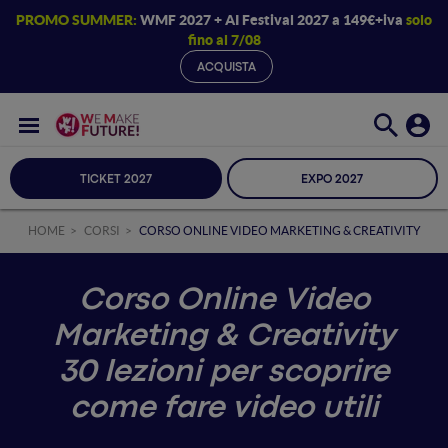
PROMO SUMMER:
WMF 2027 + AI Festival 2027 a 149€+iva
solo
fino al 7/08
ACQUISTA
TICKET 2027
EXPO 2027
HOME
CORSI
CORSO ONLINE VIDEO MARKETING & CREATIVITY
Corso Online Video
Marketing & Creativity
30 lezioni per scoprire
come fare video utili