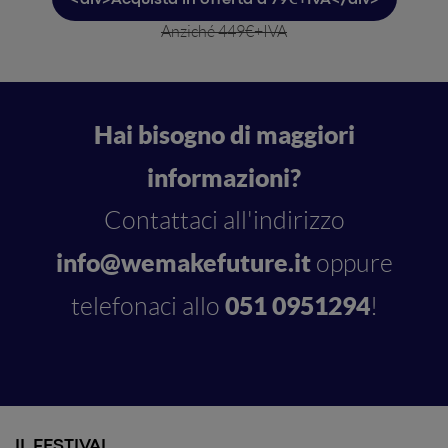
<div>Acquista in offerta a 79€+IVA</div>
Anziché 449€+IVA
Hai bisogno di maggiori
informazioni?
Contattaci all'indirizzo
info@wemakefuture.it
oppure
051 0951294
telefonaci allo
!
IL FESTIVAL