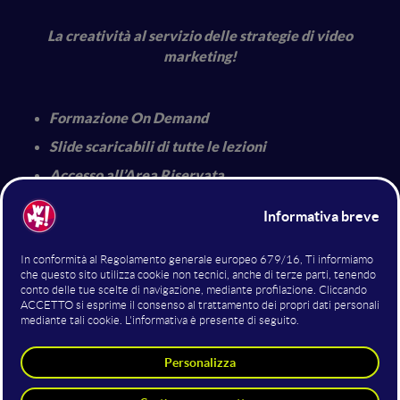
La creatività al servizio delle strategie di video
marketing!
Formazione On Demand
Slide scaricabili di tutte le lezioni
Accesso all’Area Riservata
Dai format alle strategie video, dai device giusti a come i
video si pensano, si producono e infine si utilizzano per
massimizzare il loro impatto: il Corso Online Video
Marketing & Creativity è un percorso che approfondirà il
potenziale del video come oggetto che è sia tecnico sia
creativo
.
13 moduli e 30 lezioni
L’obiettivo del corso, composto da
, è
quello di raggiungere una piena consapevolezza delle