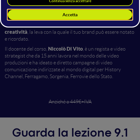
potenzialità del video e permetterti di implementarle
all’interno della tua strategia di marketing.
Il punto di partenza del percorso che ti porterà a sfruttare il
video per massimizzare il ROI dei tuoi investimenti è la
creatività
, la leva con la quale il tuo brand può essere notato
e ricordato.
Niccolò Di Vito
Il docente del corso,
, è un regista e video
strategist che da 15 anni lavora nel mondo delle video
produzioni e ha ideato e diretto campagne di video
comunicazione indirizzate al mondo digital per History
Channel, Ferragamo, Sorgenia, Ferrovie dello Stato.
Anziché a 449€+IVA
Guarda la lezione 9.1