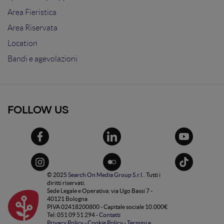
Area Fieristica
Area Riservata
Location
Bandi e agevolazioni
FOLLOW US
© 2025
Search On Media Group S.r.l.
. Tutti i
diritti riservati.
Sede Legale e Operativa: via Ugo Bassi 7 -
40121 Bologna
PIVA 02418200800 - Capitale sociale 10.000€
Tel: 051 09 51 294 -
Contatti
Privacy Policy
-
Cookie Policy
-
Termini e