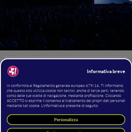
I NUMERI del WMF 2026
+1.000
Speaker
acceleratore del
Da sempre il WMF si pone come un