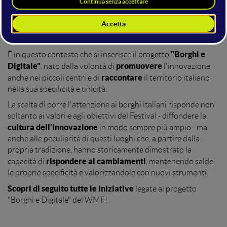
processo di innovazione e digitalizzazione
per il Paese,
oltre ogni barriera fisica, economica e sociale. Il nostro
diverse iniziative
impegno si è tradotto negli anni in
realizzate lungo tutta la Penisola
.
"Borghi e
È in questo contesto che si inserisce il progetto
Digitale"
promuovere
, nato dalla volontà di
l'innovazione
raccontare
anche nei piccoli centri e di
il territorio italiano
nella sua specificità e unicità.
La scelta di porre l'attenzione ai borghi italiani risponde non
soltanto ai valori e agli obiettivi del Festival - diffondere la
cultura dell'innovazione
in modo sempre più ampio - ma
anche alle peculiarità di questi luoghi che, a partire dalla
propria tradizione, hanno storicamente dimostrato la
rispondere ai cambiamenti
capacità di
, mantenendo salde
le proprie specificità e valorizzandole con nuovi strumenti.
Scopri di seguito tutte le iniziative
legate al progetto
"Borghi e Digitale" del WMF!