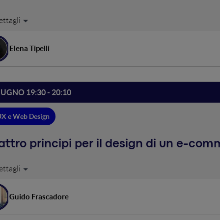
o la UX può fare la differenza in un processo di digital transform
mpio di un sito ripensato in ottica data driven per favorire l'usabili
ione win-win studiata e progettata da Webranking e Reale Mutua i
Elena Tipelli
IUGNO 19:30 - 20:10
UX e Web Design
ttro principi per il design di un e-co
ocesso cognitivo svolto dalla mente di un cliente che sta acquistan
io e subconscio. Noi possiamo intervenire in questo processo attra
quisto e di crescita. Partendo dalla consistenza del brand alla UX 
Guido Frascadore