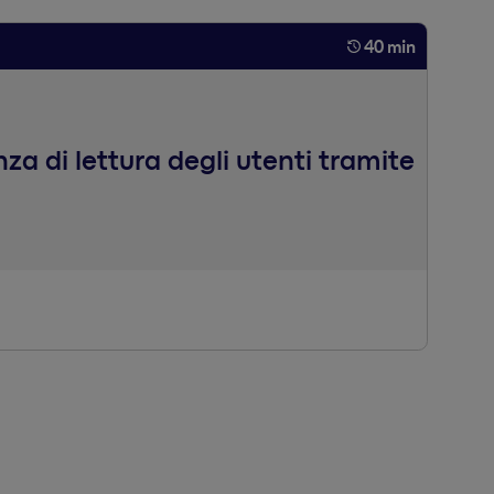
40 min
za di lettura degli utenti tramite
zioni: dal corpo del testo, ai titoli, ai menù di
ico che esalti al contempo l’architettura del sito, la
te esempi e simulazioni rivolti a designer, developer e