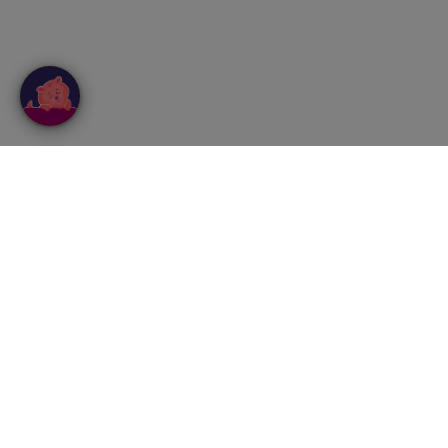
IL FESTIVAL
L'EDIZ
Manifesto
Programma
A chi è rivolto
Gli Speake