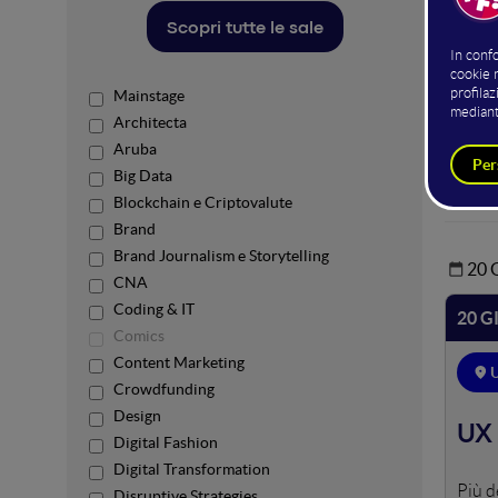
Hos
Scopri tutte le sale
Mainstage
Architecta
Aruba
Big Data
Blockchain e Criptovalute
Brand
Brand Journalism e Storytelling
20
CNA
Coding & IT
20 G
Comics
Content Marketing
Crowdfunding
Design
UX 
Digital Fashion
Digital Transformation
Tracc
Disruptive Strategies