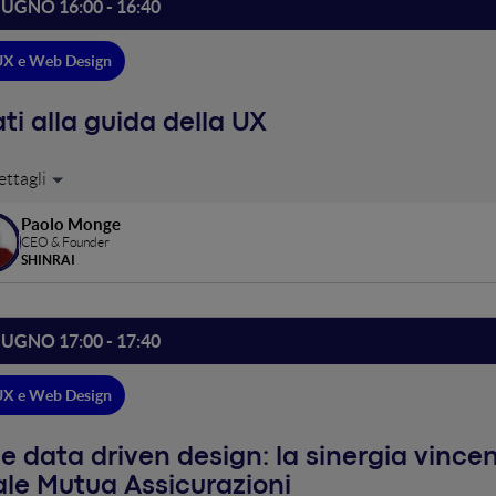
IUGNO 16:00 - 16:40
UX e Web Design
ati alla guida della UX
 non è solo design: analisi data driven utili a condurre l'utente in
tising, contenuti, sviluppo e design coerenti ed appaganti.
Paolo Monge
CEO & Founder
SHINRAI
IUGNO 17:00 - 17:40
UX e Web Design
e data driven design: la sinergia vincent
le Mutua Assicurazioni