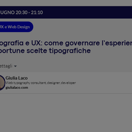
IUGNO 20:30 - 21:10
UX e Web Design
ografia e UX: come governare l’esperien
ortune scelte tipografiche
i web sono strutture complesse in cui il testo compare con diverse fun
azione e non solo. Ogni parte merita un diverso trattamento tipograf
Giulia Laco
tura di pagina e la natura stessa del contenuto. Ragionamenti trami
Web typography consultant, designer, developer
etter.
giulialaco.com