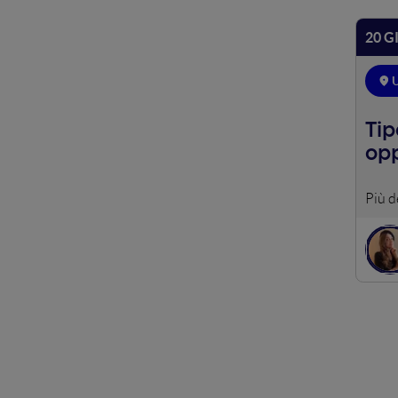
20 G
Tip
opp
I sit
navig
strut
types