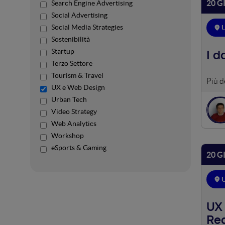
20 G
Search Engine Advertising
Social Advertising
Social Media Strategies
Sostenibilità
Startup
I d
Terzo Settore
Tourism & Travel
La UX
UX e Web Design
adver
Urban Tech
Video Strategy
Web Analytics
Workshop
eSports & Gaming
20 G
UX 
Rea