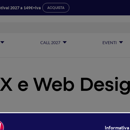
tival 2027 a 149€+iva
ACQUISTA
CALL 2027
EVENTI
X e Web Desi
 e Web Design