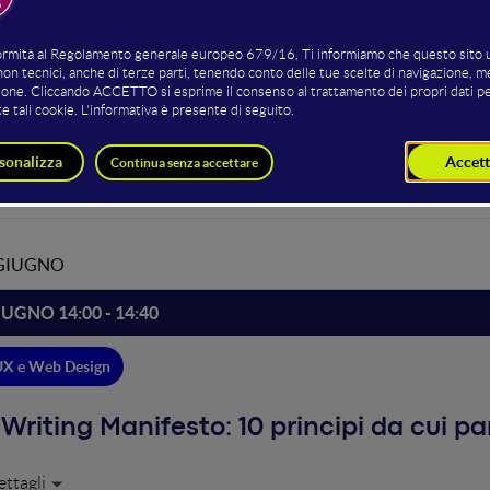
ting della sala
Marco Tagliavacche
Head of Design
Corporate Experience Designer- RINA
 GIUGNO
IUGNO 14:00 - 14:40
UX e Web Design
Writing Manifesto: 10 principi da cui pa
iamo insieme la strada da seguire per guidare le persone nella navig