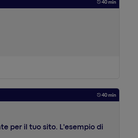
40 min
 un viaggio piacevole verso la conversione, attraverso
40 min
e per il tuo sito. L'esempio di