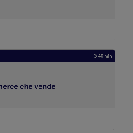
ation? Secondo noi può guidarlo. Realemutua.it è
tà e incontrare gli obiettivi di business del gruppo. Una
n un approccio di co-design.
40 min
mmerce che vende
do sul nostro e-commerce è complesso e si articola tra
verso dei trucchi per cercare di massimizzare il funnel
passando dalla user experience.