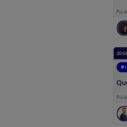
Quant
l'ese
soluz
20 G
Qua
Il pr
consc
di ac