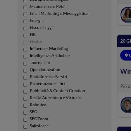
vadan
E-commerce e Retail
Email Marketing e Messaggistica
Energia
Fisco e Leggi
HR
20 G
Health
Influencer Marketing
Intelligenza Artificiale
Journalism
Open Innovation
Wir
Piattaforme e Servizi
Presentazione Libri
Strum
Pubblicità & Content Creation
Photo
Realtà Aumentata e Virtuale
inVis
Robotica
clien
SEO
SEOZoom
Salesforce