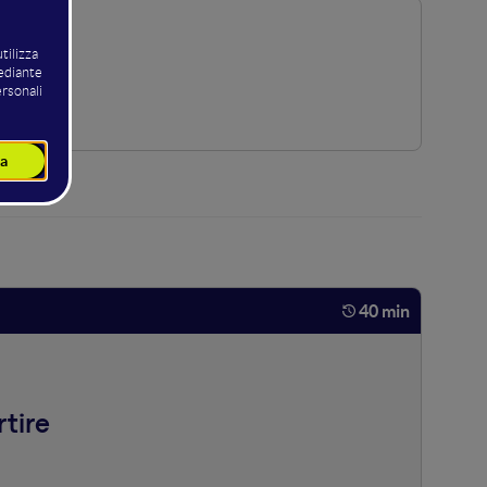
40 min
rtire
azione sul sito attraverso i nostri testi. Senza che