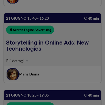
distintivi e le opportunità che ci offrono queste due
piattaforme, e come sfruttarle al massimo, focalizzandoci
sulle best practice per incrementare il ROAS delle
21 GIUGNO 15:40 - 16:20
40 min
campagne Paid Search Amazon.
Search Engine Advertising
Storytelling in Online Ads: New
Technologies
New age remarketing on the edge of technologies -
combining Search, DOOH, Media and Video campaigns
Focus points: - Yandex: on the edge of technologies -
Maria Dirina
Traditional targeting channels vs new age - Sequential
messaging - why and how - Future of customer
engagement
21 GIUGNO 18:25 - 19:05
40 min