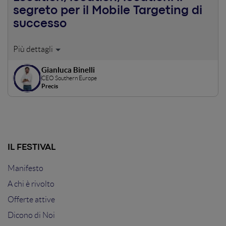
segreto per il Mobile Targeting di
successo
Presentiamo 4 esempi concreti su come sfruttare le
informazioni sulla location dell’utente per trasmettere un
Gianluca Binelli
messaggio più rilevante e gestire GADs in maniera
CEO Southern Europe
programmatica.
Precis
IL FESTIVAL
Manifesto
A chi è rivolto
Offerte attive
Dicono di Noi