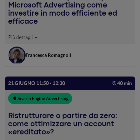
Microsoft Advertising come
investire in modo efficiente ed
efficace
Vedremo insieme alcune strategie e le ultime novità del
mondo Microsoft Advertising che vi aiuteranno as
investire in maniera efficiente ed efficace per raggiungere
Francesca Romagnoli
la vostra audience e i vostri obiettivi.
21 GIUGNO 11:50 - 12:30
40 min
Search Engine Advertising
Ristrutturare o partire da zero:
come ottimizzare un account
«ereditato»?