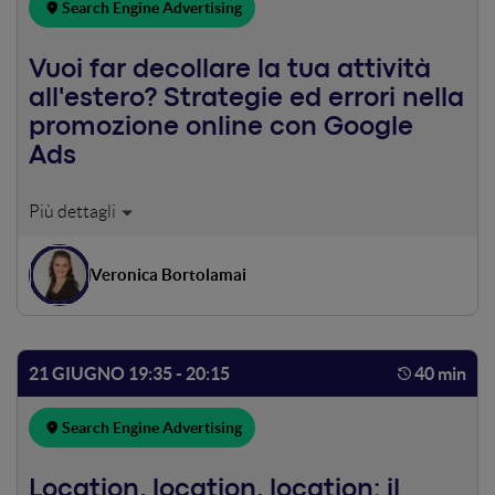
Search Engine Advertising
Vuoi far decollare la tua attività
all'estero? Strategie ed errori nella
promozione online con Google
Ads
Pensi che attivare campagne per un mercato straniero sia
solo una questione di “traduzione”? È un errore comune!
Ti mostrerò come promuovere il tuo business all’estero
Veronica Bortolamai
con Google Ads per ottenere le miglior performance di
fatturato e ROI. Vedremo quali sono le impostazioni ideali
delle campagne, la strategia di bidding più adatta e come
creare un keyword set strutturato ed efficace. Infine ti
21 GIUGNO 19:35 - 20:15
40 min
illustrerò le best practice per scrivere annunci ed
estensioni accattivanti e in linea con il tuo target!
Search Engine Advertising
Location, location, location: il