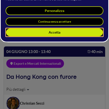
Export e Mercati
Internazionali
4 GIUGNO
04 GIUGNO 13:00 - 13:40
40 min
Export e Mercati Internazionali
Da Hong Kong con furore
Case study di Pakpobox, una start-up nata ad Hong Kong
con DNA italiano, che in 6 anni ha aperto uffici in Cina,
Australia e Italia, joint ventures in Indonesia e Brasile,
Christian Secci
sviluppando progetti innovativi in 20 paesi. Christian ci