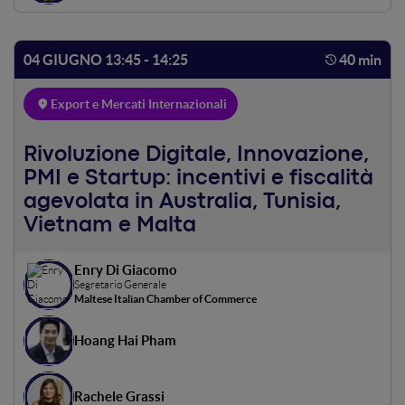
racconterà avventure e disavventure che hanno
accompagnato la crescita della società e il piano di per
quotarsi in Borsa entro il 2024.
04 GIUGNO 13:45 - 14:25
40 min
Export e Mercati Internazionali
Rivoluzione Digitale, Innovazione,
PMI e Startup: incentivi e fiscalità
agevolata in Australia, Tunisia,
Vietnam e Malta
Enry Di Giacomo
Segretario Generale
Maltese Italian Chamber of Commerce
Hoang Hai Pham
Rachele Grassi