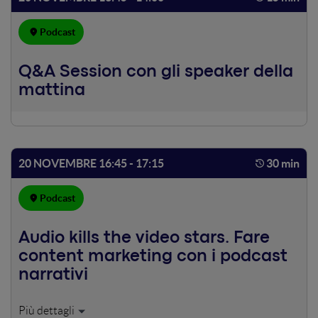
per inserire un messaggio pubblicitario all'interno di un
contenuto audio? Con quali strategie e perché? Studiamo
Podcast
da vicino un esempio pratico: il caso del branded podcast
di Finder
Q&A Session con gli speaker della
mattina
20 NOVEMBRE 16:45 - 17:15
30 min
Podcast
Audio kills the video stars. Fare
content marketing con i podcast
narrativi
Cosa è davvero un branded podcast e cosa non lo è, 10