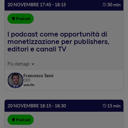
20 NOVEMBRE 17:45 - 18:15
30 min
Podcast
l podcast come opportunità di
monetizzazione per publishers,
editori e canali TV
Oggi il podcast può fornire un interessante canale di
revenue per editori cartacei, canali televisivi e editori
Francesco Tassi
radiofonici. Come? Da Meteo Heroes, la prima serie
CEO
animata in Italia che diventa podcast, analizzeremo nuove
vois.fm
modalità e opportunità per sfruttare questo canale.
20 NOVEMBRE 18:15 - 18:30
15 min
Podcast