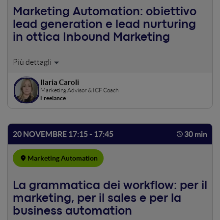
Marketing Automation: obiettivo
lead generation e lead nurturing
in ottica Inbound Marketing
Quali sono gli strumenti per fare lead generation con
successo nel 2020? Come si può coltivare un lead freddo e
Ilaria Caroli
guidarlo fino alla conversione finale? Quali sono gli epic
Marketing Advisor & ICF Coach
fail da non commettere per costruire funnel che
Freelance
convertono? Questo e molto altro nello speech che vi
guiderà nel mondo della lead generation e lead nurturing
in ottica inbound marketing.
20 NOVEMBRE 17:15 - 17:45
30 min
Marketing Automation
La grammatica dei workflow: per il
marketing, per il sales e per la
business automation