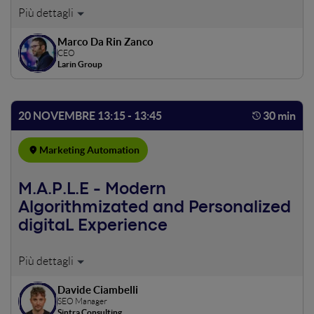
Da alcuni anni la marketing automation è sulla bocca di
tutti. Automatizzare la generazione di lead e il loro
Marco Da Rin Zanco
nurturing è obiettivamente fantastico. Ma stiamo usando
CEO
solo una bricola del potenziale reale dell'automation: cosa
Larin Group
succederebbe se invece applicassimo il nostro CRM e i
nostri tool digitali all'intera customer journey?
20 NOVEMBRE 13:15 - 13:45
30 min
Marketing Automation
M.A.P.L.E - Modern
Algorithmizated and Personalized
digitaL Experience
Ognuno di noi è unico e in quanto tale adotta
comportamenti che lo identificano proprio come
Davide Ciambelli
un’impronta digitale. Ma che cos’è il comportamento? È il
SEO Manager
modo di condursi dell'individuo rispetto all'ambiente in
Sintra Consulting