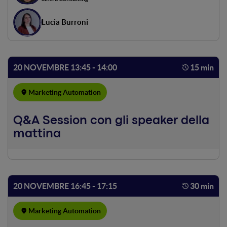
cui si trova e alle persone con cui è a contatto. È possibile
ad oggi armonizzare bisogni, relazioni, esperienze e
Lucia Burroni
condivisioni e restituire una digital experience quanto più
soddisfacente e fruttuosa per la persona. Nello speech
illustreremo come esista la possibilità di ascoltare
approfonditamente il comportamento dell’utente,
20 NOVEMBRE 13:45 - 14:00
15 min
creando un’avventura immersiva grazie ad alcuni momenti
chiave: interazione, targeting, personalizzazione e
Marketing Automation
raffinazione. L’intento è la scoperta di un mondo digitale a
misura d’uomo attraverso una strategia data driven che si
autogenera e si adatta alle necessità dei customer, così da
Q&A Session con gli speaker della
restituire personalizzazione a 360° su tutti i livelli e
mattina
avvicinarli ad un momento one-to-one come se fossere in
un store fisico.
20 NOVEMBRE 16:45 - 17:15
30 min
Marketing Automation