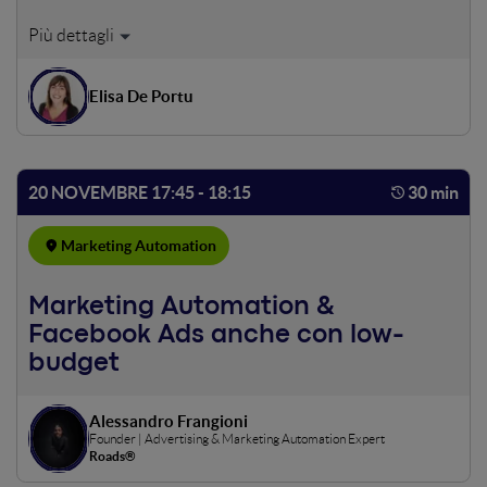
Il concetto di Marketing Automation è ampio e abbraccia
molti campi. Anche se spesso sono gli algoritmi al centro,
in molti casi siamo noi stessi a istruire la tecnologia perché
Elisa De Portu
si occupi di azioni inutili e ripetitive al posto nostro.
Questo accade quando andiamo a disegnare i workflow:
ovvero a descrivere scenari che si diramano a seconda
delle interazioni degli utenti secondo un modello azione-
20 NOVEMBRE 17:45 - 18:15
30 min
reazione. Disegnare un workflow sembra facile, ma non lo
è: gli obiettivi possono essere di varia natura, rivolti
Marketing Automation
all'interno o all'esterno dell'azienda. Inoltre ci sono tante
decisioni da prendere: quando scatta il workflow? A cosa
deve essere assecondato? Quanti e quali casistiche vanno
Marketing Automation &
considerate? Come lo misuriamo? Con l'aiuto di esempi
Facebook Ads anche con low-
vedremo tante possibili applicazioni e condivideremo un
budget
metodo operativo da applicare subito.
Alessandro Frangioni
Founder | Advertising & Marketing Automation Expert
Roads®