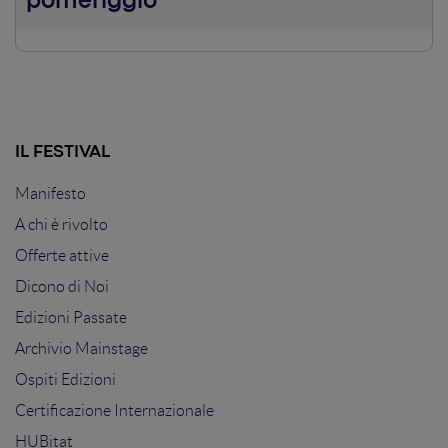
pomeriggio
Approfondiremo due importanti case history
diametralmente opposte realizzate in due periodi storici
molto diversi ma accomunate da un unico obiettivo:
generare un reale valore.
IL FESTIVAL
Manifesto
A chi è rivolto
Offerte attive
Dicono di Noi
Edizioni Passate
Archivio Mainstage
Ospiti Edizioni
Certificazione Internazionale
HUBitat