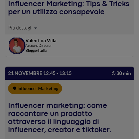
Influencer Marketing: Tips & Tricks
per un utilizzo consapevole
L’intervento offre una panoramica su come nasce e si
sviluppa un’attività di Influencer Marketing,
Valentina Villa
dall’elaborazione della strategia alla selezione dei talent.
Account Director
Quali sono gli errori da non commettere e qualche
BloggerItalia
consiglio pratico per trasformare la collaborazione con gli
Influencer in un asset strategico per i Brand.
21 NOVEMBRE 12:45 - 13:15
30 min
Influencer Marketing
Influencer marketing: come
raccontare un prodotto
attraverso il linguaggio di
influencer, creator e tiktoker.