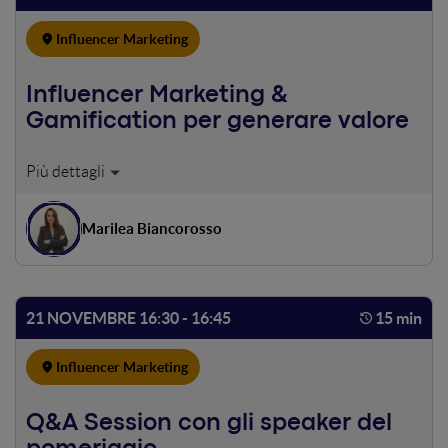
Influencer Marketing
Influencer Marketing &
Gamification per generare valore
Un'attivazione di influencer marketing può veramente
generare un valore reale e concreto? Si! Preparate la
valigia, perché questo intervento vi farà fare un viaggio
Marilea Biancorosso
breve ma molto intenso nell'influencer marketing tra
numeri, pratiche di gamification e case history. I tempi che
stiamo vivendo ci hanno portato a cambiare il modo di
comunicare. I brand, le aziende e le istituzioni stanno
21 NOVEMBRE 16:30 - 16:45
15 min
adottato da mesi i tone of voice più disparati per veicolare
messaggi ben specifici e ricorrenti. Analizzeremo nel
Influencer Marketing
dettaglio e con numeri alla mano come il mercato
dell'influencer marketing si sia trasformato negli ultimi 9
mesi traendone interessanti spunti di riflessione,
Q&A Session con gli speaker del
vestendo sia i panni delle aziende che dei creator.