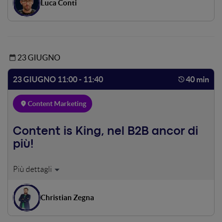
Luca Conti
ottimizzati da sistemi sofisticati, sempre più accessibili a
chi si occupa di marketing. Dall'applicazione alla lingua
inglese, già in essere, all'Italiano, la via è breve. Meglio
comprendere fin da subito qual è la posta in palio e capire
come cogliere questa sfida come una opportunità per
23 GIUGNO
guadagnare terreno sulla concorrenza e non trovarsi
impreparati.
23 GIUGNO 11:00 - 11:40
40 min
Content Marketing
Content is King, nel B2B ancor di
più!
X3Energy si occupa di monitoraggio ed efficientamento
energetico in ambito B2B per le PMI. Strategia: media mix
per raccogliere lead con Social Media (Facebook e
Christian Zegna
LinkedIn) e Content Marketing tramite un blog con
"Guide agli sprechi". I lead, ingaggiati con cicli di nurturing