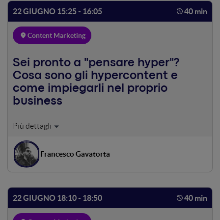
rispetto al contenitore ospitante ed alla funzione di quel
22 GIUGNO 15:25 - 16:05
40 min
contenuto nella più ampia strategia di marketing e
comunicazione.
Content Marketing
Sei pronto a "pensare hyper"?
Cosa sono gli hypercontent e
come impiegarli nel proprio
business
Il digital oggi non è più soltanto un media, ma una forma
mentis. LA generazione Z, più dei millenial, sta
dimostrando come l'uomo ormai pensi secondo le regole
Francesco Gavatorta
del web, anche quando non naviga online. È proprio
questa sua capacità di permeare gli spazi anche al di fuori
della Rete, che ha permesso negli anni di cominciare a
ragionare su un nuovo modo per concepire le esperienze
22 GIUGNO 18:10 - 18:50
40 min
di marca, che si rivelino sempre più il frutto di una crasi fra
dimensione digitale e analogica.Gli hypercontent, i