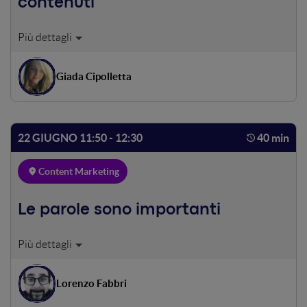
contenuti
Dai ritmo ai tuoi contenuti, sintonizzati con i tuoi utenti e
fai vibrare il tuo business. Suona bene, eh? La voce domina
la search, fa dialogare con Alexa e Siri, alimenta le ciarle su
Giada Cipolletta
Whatsapp, racconta storie attraverso gli audiolibri, fa
ballare con le web radio, promuove, educa e diverte
attraverso podcast da sentire, quando, come e dove vuoi.
Ascoltiamo insieme la playlist per dare voce ai tuoi
22 GIUGNO 11:50 - 12:30
40 min
contenuti.
Content Marketing
Le parole sono importanti
Cambiare il linguaggio della Pubblica Amministrazione
per costruire servizi pubblici più efficaci. L’esperienza di
Designers Italia, Docs Italia e Forum Italia per trasformare
Lorenzo Fabbri
il linguaggio, introdurre standard di ux writing e di tech
writing, mettere a disposizione strumenti più efficaci per