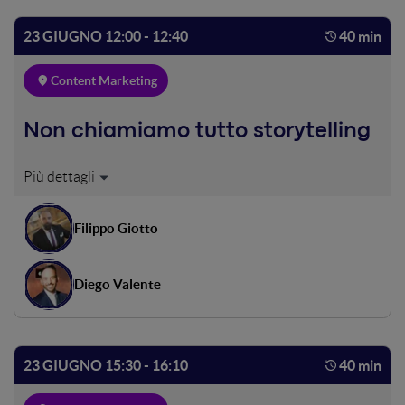
(incrociando e-mail marketing e marketing automation),
sono valutati con criteri di scoring dal reparto Sales. In
23 GIUGNO 12:00 - 12:40
40 min
ottica Omnichannel e Cross-Mediale è poi stato ideato
l'X3 Energy Tour: eventi su Industria 4.0 e su Digital
Content Marketing
Transformation. Aziende finalizzate: 20%, consulenti per
lo sviluppo del business: 50%. Un nuovo canale di
acquisizione lead è stato attivato!
Non chiamiamo tutto storytelling
Ci piace tanto fare (e parlare di) branded content, content
marketing, content in context, native advertising e via
così, convinti di proporre narrazioni autentiche. I Brand
Filippo Giotto
ambiscono a essere rilevanti in un mondo fatto di persone
interessate alle storie di altre persone; finché
continueremo a raccontare i marchi con la testa
Diego Valente
dell'inserzionista senza domandarci quale valore
vogliamo portare là fuori, avremo prodotto solamente
altro rumore autoreferenziale. Come rivedere l'approccio
e come ci abbiamo provato raccontando 101 storie di
23 GIUGNO 15:30 - 16:10
40 min
persone: #StorieDalGiro