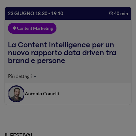
non destare l'interesse dei grandi network pubblicitari.
23 GIUGNO 18:30 - 19:10
40 min
Content Marketing
La Content Intelligence per un
nuovo rapporto data driven tra
brand e persone
In che modo un brand può migliorare la propria relazione
con i propri Clienti? Grazie alla Content Intelligence, le
aziende possono ottenere il massimo valore dai propri
Antonio Comelli
contenuti, riducendone le duplicazioni e le inefficienze nei
processi di content management, assicurando la brand
consistency dei messaggi sui molteplici canali,
aumentando i tassi di engagement e di conversione grazie
all'utilizzo dei dati generati dai contenuti. In questo
speech parleremo anche del ruolo del Content
IL FESTIVAL