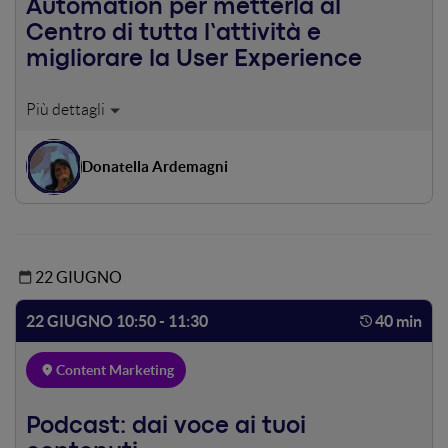
Automation per metterla al
Centro di tutta l’attività e
migliorare la User Experience
Parlare di Digital User Experience significa conoscere nel
dettaglio cosa i potenziali clienti stiano cercando e quali
obiettivi abbiano in mente. Conoscere la loro Personalità
Donatella Ardemagni
online per entrare in sintonia e proporre contenuti di
valore, creare Esperienze Positive, capaci di generare
fiducia e interesse. Nel corso dell’intervento scopriremo
come, grazie all’utilizzo “sensibile” e non invasivo degli
strumenti di Marketing Automation, si possano
22 GIUGNO
raccogliere e organizzare le informazioni utili per
conoscere la Personalità dei potenziali clienti, profilare le
22 GIUGNO 10:50 - 11:30
40 min
loro necessità e aspettative, in modo da condividere con i
venditori i dati più utili. Tutto questo sempre nel rispetto
Content Marketing
delle regole del Regolamento Europeo sul Trattamento
dei dati (GDPR).
Podcast: dai voce ai tuoi