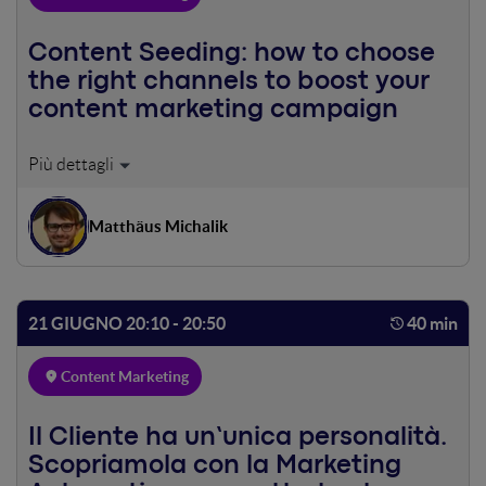
occhi.
Content Seeding: how to choose
the right channels to boost your
content marketing campaign
Content seeding is essential for a successful content
marketing campaign and yet seeding is often neglected.
Companies think that the target group is just waiting for
Matthäus Michalik
their content – which is a mistake. The content must be
efficiently shared within the target group! Experience has
shown that at least 50% of the project budget should be
spent on seeding. A distinction can be made between
21 GIUGNO 20:10 - 20:50
40 min
owned, paid and earned media. Each channel can play a
decisive role and so it is important to share the relevant
Content Marketing
content per channel to use all channels properly.
Examples will illustrate which channels should be used
and how success can be measured within these channels.
Il Cliente ha un’unica personalità.
Scopriamola con la Marketing