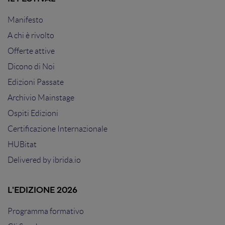
Intelligence Manager, la nuova figura che aiuta marketers,
digital officers e business decision makers a un
Manifesto
progressiva evoluzione verso l'approccio Data Driven.
A chi è rivolto
Offerte attive
Dicono di Noi
Edizioni Passate
Archivio Mainstage
Ospiti Edizioni
Certificazione Internazionale
HUBitat
Delivered by
ibrida.io
L'EDIZIONE 2026
Programma formativo