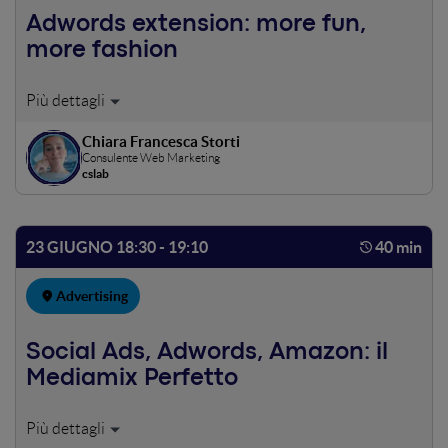
Adwords extension: more fun,
more fashion
Le estensioni degli annunci di Google AdWords vengono
spesso sottovalutate e a volte addirittura dimenticate,
Chiara Francesca Storti
eppure sono semplici e possono migliorare notevolmente
Consulente Web Marketing
il rendimento delle campagne.
cslab
23 GIUGNO 18:30 - 19:10
40 min
Advertising
Social Ads, Adwords, Amazon: il
Mediamix Perfetto
Come Costruire un Perfetto Mediamix Utilizzando ogni