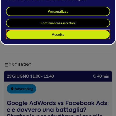
Hosting della sala
Chiara Francesca Storti
Consulente Web Marketing
cslab
23 GIUGNO
23 GIUGNO 11:00 - 11:40
40 min
Advertising
Google AdWords vs Facebook Ads:
c'è davvero una battaglia?