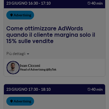
23 GIUGNO 16:30 - 17:10
40 min
Advertising
Come ottimizzare AdWords
quando il cliente margina solo il
15% sulle vendite
Ottimizzare le vendite di un cliente che margina solo il
15% su ogni singolo acquisto non è semplice, soprattutto
se devi fargli investire altri soldi in advertising. Consigli
Ivan Cicconi
pratici per ciò che riguarda la Rete Search e Google
Head of Advertising @ByTek
Shopping.
23 GIUGNO 17:30 - 18:10
40 min
Advertising