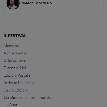
Edoardo Benedetto
un'ottica completamente differente. Attraverso lo studio
delle best practices, di consigli mirati e di esempi vincenti
vedremo come è possibile realizzare un'esperienza utente
funzionale.
IL FESTIVAL
Manifesto
A chi è rivolto
Offerte attive
Dicono di Noi
Edizioni Passate
Archivio Mainstage
Ospiti Edizioni
Certificazione Internazionale
HUBitat