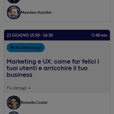
necessario modellare gli impatti del servizio nelle loro vite.
Vedremo perché la UX strategy è cruciale nella
Massimo Azzolini
progettazione ed è funzionale al business.
21 GIUGNO 15:50 - 16:30
40 min
UX e Web Design
Marketing e UX: come far felici i
tuoi utenti e arricchire il tuo
business
Il marketing vuole solo imbrogliare gli utenti? La UX vuole
solo farli felici (anche se non comprano)? Metodi di ricerca
UX e metodi di ricerca marketing che lavorano insieme in
Rossella Cenini
un processo iterativo per il miglioramento delle
performance del sito e la felicità delle persone.