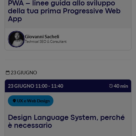
in ottica neuro-cognitiva, di come produrre contenuti
PWA – linee guida allo sviluppo
online efficaci con l’obiettivo di fare lead e conversioni e di
della tua prima Progressive Web
test di usabilità e di neuro-marketing per comprenderne
App
potenzialità e risultati applicativi.
Giovanni Sacheli
Technical SEO & Consultant
23 GIUGNO
23 GIUGNO 11:00 - 11:40
40 min
UX e Web Design
Design Language System, perché
è necessario