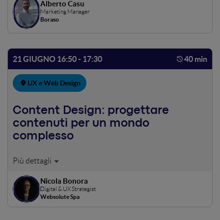
Alberto Casu
Marketing Manager
Boraso
21 GIUGNO 16:50 - 17:30
40 min
UX e Web Design
Content Design: progettare
contenuti per un mondo
complesso
Utile, onesto, accessibile, strutturato, semplice, user-
centered, autorevole, autoriale, bello, appropriato,
Nicola Bonora
coerente, supportato: una sporca dozzina di attributi, un
Digital & UX Strategist
proto-manifesto per il contenuto che funziona. Come
Websolute Spa
arrivarci? Progettando - e agendo - come designer.