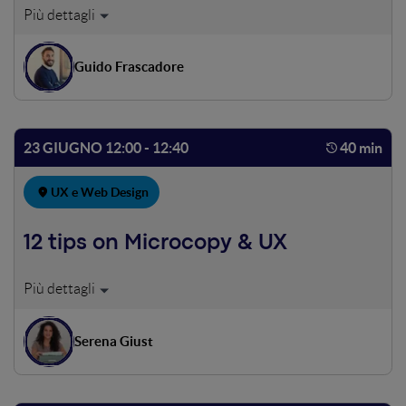
Definizione e Case Studies su Design Language System,
un set di regole utili a mantenere armonia e uniformità
nell’ecosistema di un prodotto digitale aiutando l’azienda
Guido Frascadore
a consegnare al cliente una brand experience ottimale su
tutte le piattaforme. Esempi di applicazione su prodotti
come www.hype.it e www.gestpay.it
23 GIUGNO 12:00 - 12:40
40 min
UX e Web Design
12 tips on Microcopy & UX
Sono i dettagli che fanno la differenza. O forse sono le
parole? Scopriamo insieme l'impatto dei microcopy nella
user experience e qualche consiglio pratico per scrivere
Serena Giust
meglio.