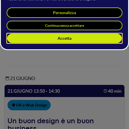
Hosting della sala
Enrico Maioli
Lean Product Discovery Expert, UXQB Certified UX professional,
Growth Consultant
Claranet Italia
21 GIUGNO
21 GIUGNO 13:50 - 14:30
40 min
UX e Web Design
Un buon design è un buon
business