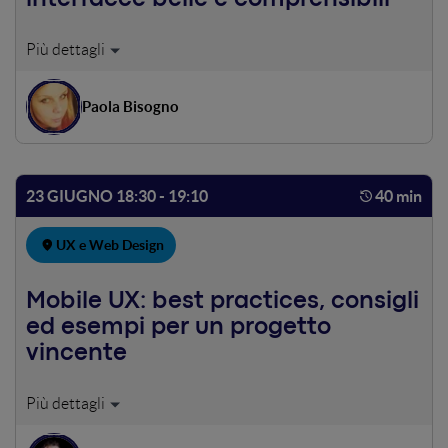
In fondo tutti quelli che si occupano (o vorrebbero
occuparsi) di design di interfacce sanno qual è l'obiettivo
primario: non far arrabbiare l'utente. E sapete quando
Paola Bisogno
l'utente prova fastidio? Quando riflette troppo. Quando
deve imparare. Quando si sente confuso. In questo speech
analizziamo quali sono gli errori comuni nella
progettazione di interfacce che, nella corsa all'essere
23 GIUGNO 18:30 - 19:10
40 min
super-fighe e moderne, dimenticano quali sono i principi
di base, appesantendo il carico cognitivo dell'utente e, di
UX e Web Design
conseguenza, funzionando di meno. Se anche Apple è
criticata per la mancanza di consistenza di alcuni loro
prodotti, forse è arrivato il momento di fare una sana
Mobile UX: best practices, consigli
ripassata?
ed esempi per un progetto
vincente
Mettere al centro l'esperienza utente sul mobile non
significa realizzare una versione più piccola di una
qualcosa che appare sul desktop. Significa entrare in