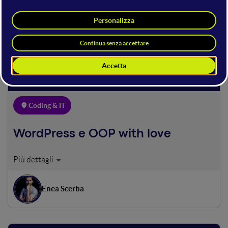
software open source per la P.A.
Giovanni Bajo
21 GIUGNO 14:50 - 15:30
40 min
Coding & IT
WordPress e OOP with love
Sviluppare plugin e temi seguendo il paradigma della
programmazione orientata agli oggetti con WordPress.
Vedremo insieme come sia possibile e vantaggioso
Enea Scerba
pensare e scrivere a oggetti per tutti i progetti realizzati
con WordPress scrivendo codice di qualità, di facile
manutenzione e performante.