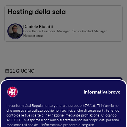
Hosting della sala
Daniele Biolatti
Consultant & Fractional Manager | Senior Product Manager
Neosperience
21 GIUGNO
21 GIUGNO 13:50 - 14:30
40 min
Coding & IT
Linee Guida Open Source - come
si rilascia e come si modifica un