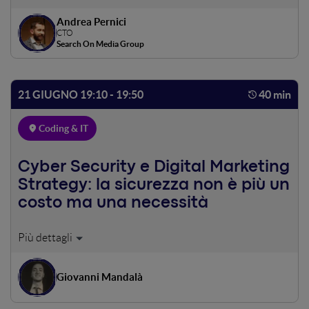
Andrea Pernici
CTO
Search On Media Group
21 GIUGNO 19:10 - 19:50
40 min
Coding & IT
Cyber Security e Digital Marketing
Strategy: la sicurezza non è più un
costo ma una necessità
Verranno descritti alcuni tra i pattern classici seguiti dai
threat actor per condurre attacchi mirati; tutto ciò con
l’’ausilio di use case dove la mancata attenzione ai principi
Giovanni Mandalà
base della cyber security ha portato a danni reputazionali
(e non solo). L’intervento si concluderà con possibili