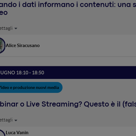
ndo i dati informano i contenuti: una s
deo
l’analisi dei dati e la narrazione d’autore unite in modo armonico 
istintività la comunicazione e posizionamento di due Brand che si a
ca (COSMO).
Alice Siracusano
IUGNO 18:10 - 18:50
ideo e produzione nuovi media
inar o Live Streaming? Questo è il (fa
ta online: il modo migliore per entrare in contatto con nuove persone
nity online. E questo è quello che tutti (o quasi) sanno già. Pro
Luca Vanin
a dello strumento più adatto alle tue esigenze fornendo una rispo