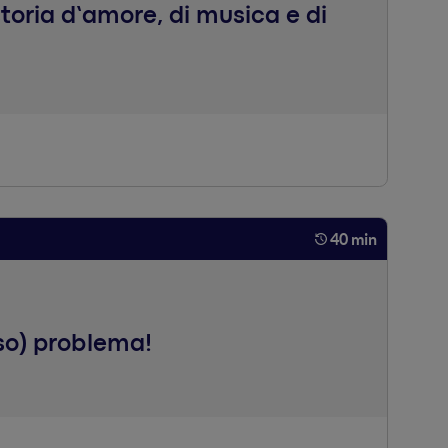
toria d’amore, di musica e di
in un linguaggio video, possono contribuire a rafforzare
ffiancano, uno di tecnologia (Samsung) e l’altro di
40 min
lso) problema!
, trasformarle in clienti e costruire (o coltivare) la tua
veremo ad aggiungere qualche elemento distintivo per la
sta pratica e concreta alle seguenti domande: quando