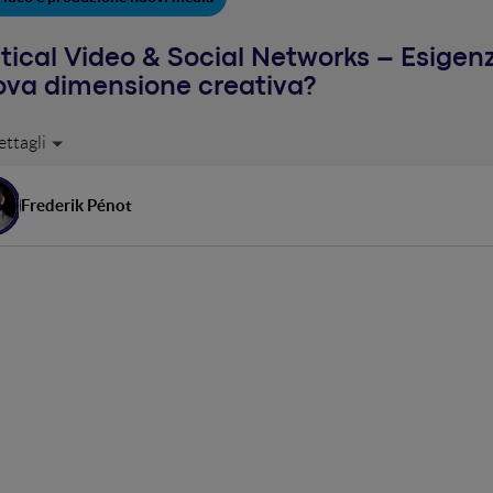
tical Video & Social Networks – Esigen
ova dimensione creativa?
eo verticali non sono solo il prodotto nato dall’enorme diffusione d
ion con la crescita più importante. Secondo alcune ricerche il form
to orizzontale. Userfarm insieme a Nespresso ha prodotto il primo
Frederik Pénot
esso Talents, alla 3 edizione con oltre 1.000 video realizzati. Scopr