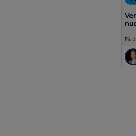
Ver
nu
I vid
creat
forma
Nespr