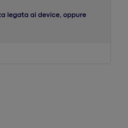
za legata ai device, oppure
egli smartphone, sono in realtà la forma di video
ato 9:16 ha un appeal maggiore del 50% rispetto il
 progetto di crowdsourcing globale per video verticali,
irete con noi il nuovo trend del linguaggio verticale.