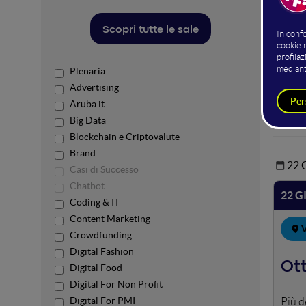
Hos
Scopri tutte le sale
Plenaria
Advertising
Aruba.it
Big Data
Blockchain e Criptovalute
Brand
22
Casi di Successo
Chatbot
22 G
Coding & IT
Content Marketing
V
Crowdfunding
Digital Fashion
Ott
Digital Food
Digital For Non Profit
Digital For PMI
Come 