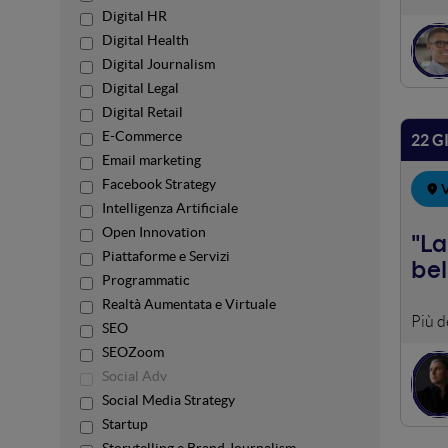
accor
Digital HR
visio
Digital Health
Digital Journalism
Digital Legal
Digital Retail
E-Commerce
22 G
Email marketing
Facebook Strategy
V
Intelligenza Artificiale
Open Innovation
"La
Piattaforme e Servizi
bel
Programmatic
Realtà Aumentata e Virtuale
Perch
SEO
delle
SEOZoom
mitol
Social Adv
narra
Social Media Strategy
comun
Startup
monom