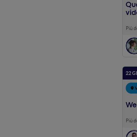
Qua
vi
Come 
con d
musi
22 G
V
Web
Diret
commu
scelt