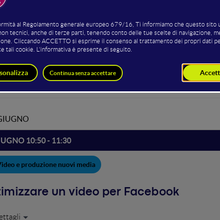
ting della sala
Caterina Horbatkova
 GIUGNO
IUGNO 10:50 - 11:30
ideo e produzione nuovi media
imizzare un video per Facebook
strutturare un video per Facebook che faccia davvero la differenza 