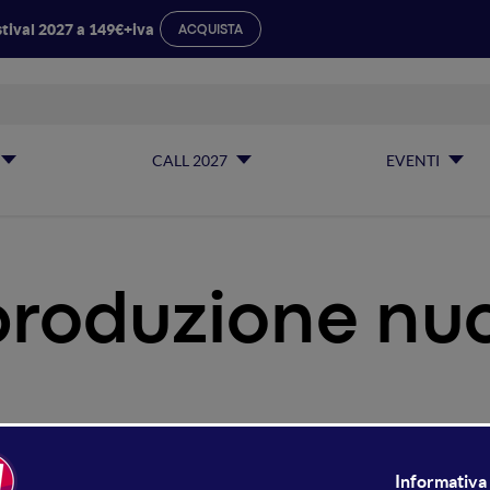
tival 2027 a 149€+iva
ACQUISTA
CALL 2027
EVENTI
produzione nu
deo e produzione nuovi med