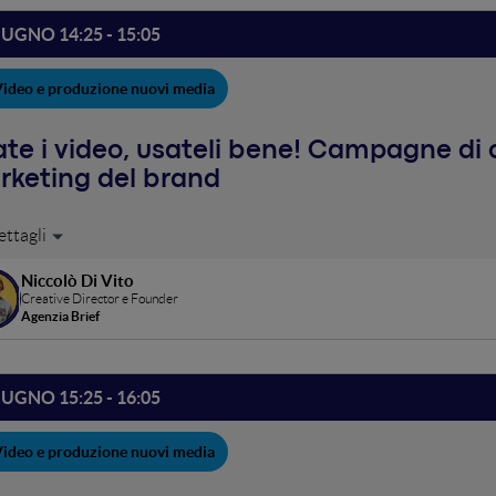
lent, di blog, visual o social media, impareremo insieme come funz
eneggiatura per adattarla al nostro mezzo. Il tutto, racchiuso in u
IUGNO 14:25 - 15:05
MacGyver, impareremo a utilizzare il coltellino svizzero della narr
ideo e produzione nuovi media
te i video, usateli bene! Campagne di c
rketing del brand
mpagne di comunicazione video possono rispondere alle più diverse
n, possono portare traffico al vostro sito, possono cambiare la per
Niccolò Di Vito
ere in Commercial, perchè raccontare cosa siete e raccontarlo bene
Creative Director e Founder
ico, di fuoriuscire dal marasma dei social. Fatevi furbi, fate campag
Agenzia Brief
IUGNO 15:25 - 16:05
ideo e produzione nuovi media