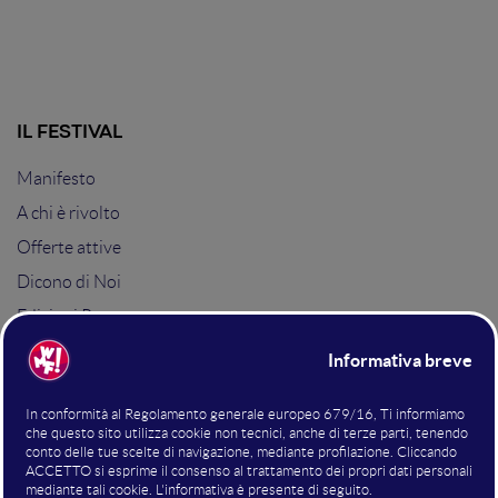
IL FESTIVAL
Manifesto
A chi è rivolto
Offerte attive
Dicono di Noi
Edizioni Passate
Archivio Mainstage
Ospiti Edizioni
Certificazione Internazionale
HUBitat
Delivered by
ibrida.io