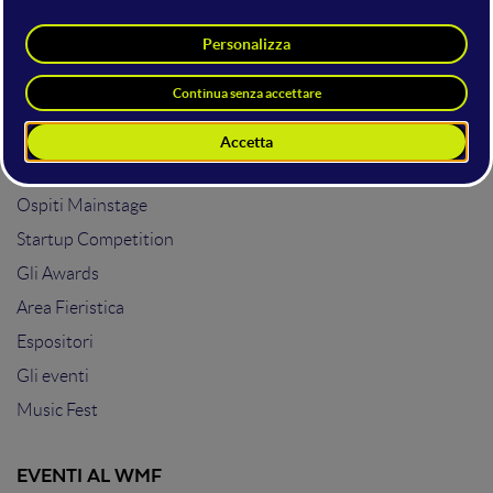
L'EDIZIONE 2026
Programma formativo
Gli Speaker
Il Mainstage
Ospiti Mainstage
Startup Competition
Gli Awards
Area Fieristica
Espositori
Gli eventi
Music Fest
EVENTI AL WMF