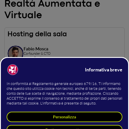
Realtà Aumentata e
Virtuale
Hosting della sala
Fabio Mosca
Co-founder & CTO
AnotheReality
22 GIUGNO
22 GIUGNO 10:50 - 11:30
40 min
Realtà Aumentata e Virtuale