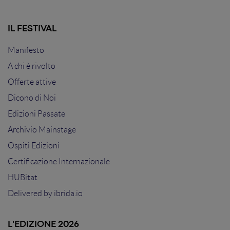
trasforma lo storytelling in un’esperienza totalizzante?
Risponderemo a queste e altre domande portando ad
IL FESTIVAL
esempio un caso concreto: un'applicazione di realtà
virtuale che permette di sperimentare in anteprima le
Manifesto
esperienze di territorio, per suscitare il desiderio di viverle
realmente.
A chi è rivolto
Offerte attive
Dicono di Noi
Edizioni Passate
Archivio Mainstage
Ospiti Edizioni
Certificazione Internazionale
HUBitat
Delivered by
ibrida.io
L'EDIZIONE 2026