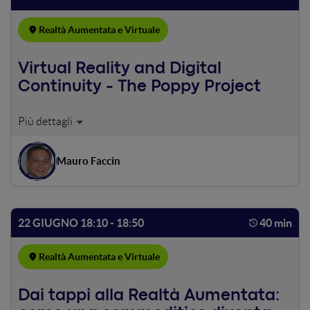
nuova esperienza di acquisto ed interazione col prodotto.
Realtà Aumentata e Virtuale
Virtual Reality and Digital
Continuity - The Poppy Project
Molte organizzazioni operano ancora in compartimenti
stagni, mentre la realtà virtuale richiede un approccio
collaborativo, diventa la base per il Concurrent
Mauro Faccin
Engineering. Per collaborare a tutto campo serve una
svolta culturale e l’adozione di piattaforme informatiche a
supporto dello sviluppo dei dati di prodotto che, a questo
punto devono essere per forza 3D e strutturati allo scopo
22 GIUGNO 18:10 - 18:50
40 min
di supportare la continuità digitale nel flusso aziendale.
Questo comporta una trasformazione vera e propria. Si
Realtà Aumentata e Virtuale
esce dal concetto di Digital MockUp per entrare nel modo
del “Prototipo Digitale”. L’esempio del robot umanoide
POPPY ci permette di mostrare come con le tecnologie
Dai tappi alla Realtà Aumentata:
disponibili oggi è possibile creare un gemello virtuale