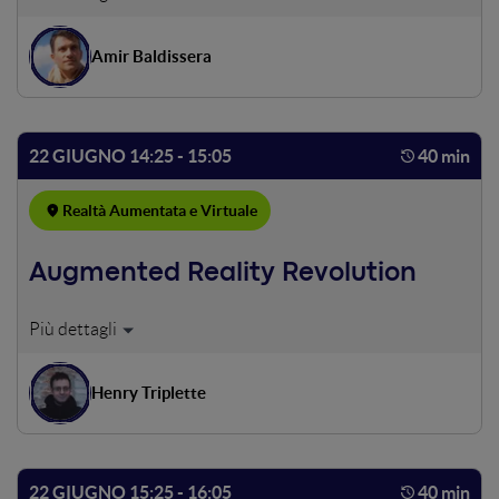
VR e AR nei prossimi 3 anni. Di sicuro non è più un gioco
da ragazzi o una moda passeggera. Aziende del
Amir Baldissera
biomedicale, della meccanica e della produzione stanno
spostando budget importanti sull'impiego strategico di
queste tecnologie. Voi siete pronti a cavalcare il trend?
22 GIUGNO 14:25 - 15:05
40 min
Realtà Aumentata e Virtuale
Augmented Reality Revolution
Da Pokemon GO alla Realtà Aumentata via web.
Approfondimento sulle recentissime evoluzioni della
tecnologia più discussa del momento. La svolta mondiale
Henry Triplette
di Apple ARKit e la risposta di Google ARCore ed è tutta
un’altra cosa. Uno sguardo ad un futuro che già esiste, la
Web AR il prossimo passo verso una diffusione globale.
Esempi pratici nel settore dell’arredamento, per una
22 GIUGNO 15:25 - 16:05
40 min