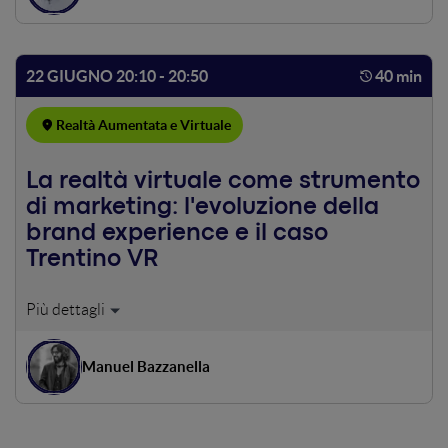
22 GIUGNO 20:10 - 20:50
40 min
Realtà Aumentata e Virtuale
La realtà virtuale come strumento
di marketing: l'evoluzione della
brand experience e il caso
Trentino VR
Tutti noi oggi prima di un prodotto acquistiamo
l’esperienza che può regalarci: quella capace di scatenare
un’emozione e lasciare un ricordo indelebile. In questo
Manuel Bazzanella
contesto si fa spazio un nuovo modo di raccontare e
coinvolgere: la realtà virtuale. Come può questo
strumento essere integrato nelle strategie di marketing?
Quali vantaggi può portare alle aziende? Come si