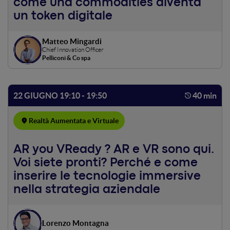
come una commodities diventa
comportamentale, che diventa il punto di accesso virtuale
un token digitale
per tutti gli enti aziendali.
Matteo Mingardi
Chief Innovation Officer
Pelliconi & Co spa
22 GIUGNO 19:10 - 19:50
40 min
Realtà Aumentata e Virtuale
AR you VReady ? AR e VR sono qui.
Voi siete pronti? Perché e come
inserire le tecnologie immersive
nella strategia aziendale
Lorenzo Montagna