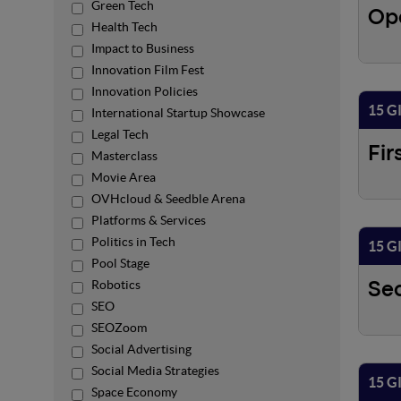
Green Tech
Op
Health Tech
Impact to Business
Innovation Film Fest
Innovation Policies
15 G
International Startup Showcase
Legal Tech
Fir
Masterclass
Movie Area
OVHcloud & Seedble Arena
Platforms & Services
Politics in Tech
15 G
Pool Stage
Robotics
Se
SEO
SEOZoom
Social Advertising
Social Media Strategies
15 G
Space Economy