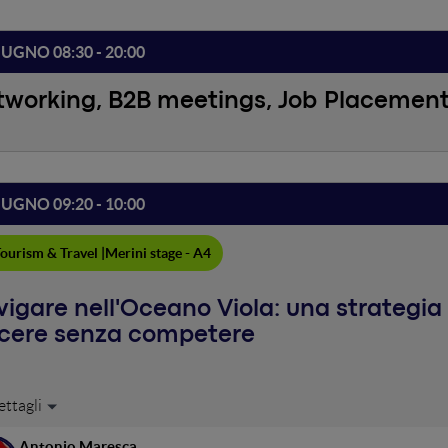
IUGNO 08:30 - 20:00
tworking, B2B meetings, Job Placemen
IUGNO 09:20 - 10:00
ourism & Travel |
Merini stage - A4
igare nell'Oceano Viola: una strategia 
ncere senza competere
on ha mai sognato di possedere o dirigere un hotel davvero unico e
di tutto pur di soggiornare anche solo una notte? Strategia Oceano
Antonio Maresca