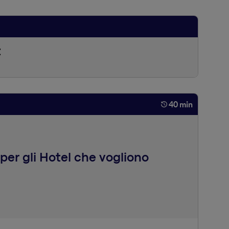
t
40 min
per gli Hotel che vogliono
 speciale? Un luogo dove i clienti sarebbero disposti a
 Viola si ispira dalla metodologia Oceano Blu nata