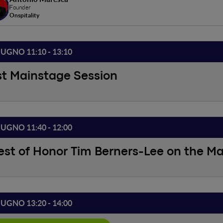
io per questo: fornire agli operatori un approccio per creare un bu
Founder
dario rispetto al valore percepito. Mostreremo esempi e casi studio
Onspitality
IUGNO 11:10 - 13:10
st Mainstage Session
IUGNO 11:40 - 12:00
st of Honor Tim Berners-Lee on the M
IUGNO 13:20 - 14:00