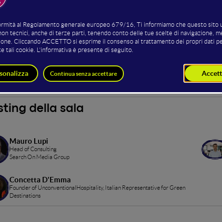
erno del
Digital Tourism Festival
del WMF, lo stage offre speech form
ntegrazioni digitali per ottimizzare l’offerta in un mercato internazi
so allo stage è possibile con una offerta Full.
ed by
ting della sala
Mauro Lupi
Head of Consulting
Search On Media Group
Concetta D'Emma
Founder of UnconventionalHospitality, Italian Representative for Green
Destinations