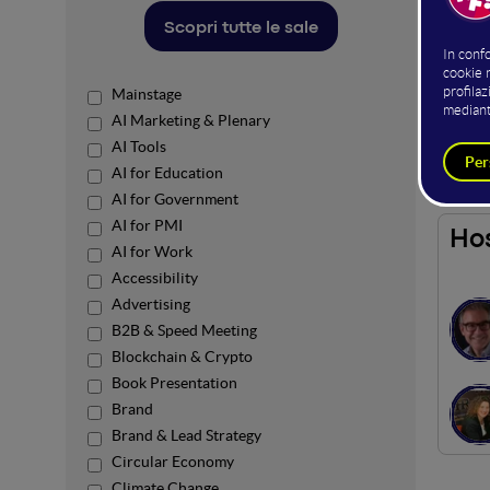
All'int
Scopri tutte le sale
sulle i
L'acces
Mainstage
AI Marketing & Plenary
Power
AI Tools
AI for Education
AI for Government
AI for PMI
Hos
AI for Work
Accessibility
Advertising
B2B & Speed Meeting
Blockchain & Crypto
Book Presentation
Brand
Brand & Lead Strategy
Circular Economy
Climate Change