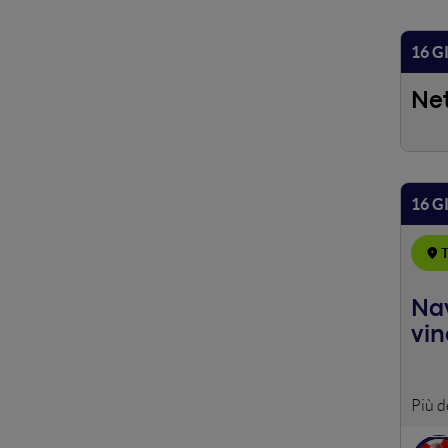
16 G
Ne
16 G
T
Nav
vi
Chi n
fare 