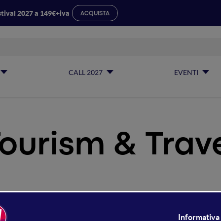
tival 2027 a 149€+iva
ACQUISTA
CALL 2027
EVENTI
ourism & Trav
urism & Travel