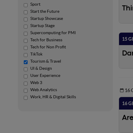
Sport
Thi
Start the Future
Startup Showcase
Startup Stage
Supercomputing for PMI
15 G
Tech for Business
Tech for Non Profit
Da
TikTok
Tourism & Travel
UI & Design
User Experience
Web 3
Web Analytics
16
Work, HR & Digital Skills
16 G
Ar