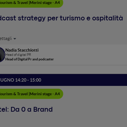
ourism & Travel |
Merini stage - A4
cast strategy per turismo e ospitalità
 mondo social che corre sempre più veloce, com'è possibile valoriz
hiotti, autrice di Racconti di Viaggio, uno dei podcast di viaggi più
Nadia Stacchiotti
ture ricettive ed enti turistici possano utilizzare l'audio per aument
Head of digital PR
iatori.
Head of Digital Pr and podcaster
IUGNO 14:20 - 15:00
ourism & Travel |
Merini stage - A4
el: Da 0 a Brand