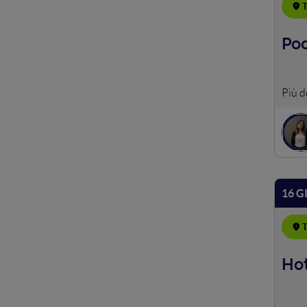
T
Pod
In un
Stacc
strut
viagg
16 G
T
Hot