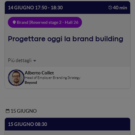
14 GIUGNO 17:50 - 18:30
40 min
Brand |
Reserved stage 2 - Hall 26
Progettare oggi la brand building
Quando un brand parla, deve tenere conto di diversi
interlocutori: dai clienti, ai collaboratori, alla community.
Alberto Collet
Vedremo insieme come progettare un brand funzionale
Head of Employer Branding Strategy
per tutti gli obiettivi, anche molto diversi tra loro, che oggi
Beyond
è chiamato a raggiungere.
15 GIUGNO
15 GIUGNO 08:30