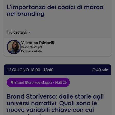
sempre più digitale? Lo studio si propone di rispondere a
questa domanda, fornendo a professionisti e manager
L'importanza dei codici di marca
della comunicazione un insieme di insight e driver
nel branding
comunicativi.
Logo? Pensi davvero basti solo quello per rendere
riconoscibile il tuo brand? Per creare un brand realmente
Valentina Falcinelli
memorabile devi identificare i tuoi codici di marca (visivi,
Brand strategist
sonori, olfattivi e verbali) e usarli ovunque, il più possibile,
Pennamontata
in maniera coerente e ridondante. In questo speech
vedremo assieme le varie tipologie di codici di marca, con
esempi di brand che li stanno applicando con successo.
13 GIUGNO 18:00 - 18:40
40 min
Brand |
Reserved stage 2 - Hall 26
Brand Storiverso: dalle storie agli
universi narrativi. Quali sono le
nuove variabili chiave con cui