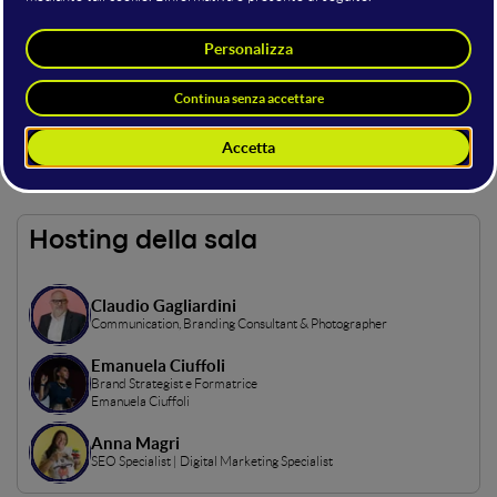
Lo stage ospiterà speaker di spicco offriranno la loro visione
sul mondo del branding: grazie ad interventi formativi e
verticali verranno approfonditi a
fondo il ruolo strategico dei
brand nell'era digitale, il
rapporto con i consumatori, impatto
sul contesto sociale, piattaforme verticali, community e
molto altro ancora.
Questo stage è accessibile solo dai possessori di Full Ticket.
Hosting della sala
Claudio Gagliardini
Communication, Branding Consultant & Photographer
Emanuela Ciuffoli
Brand Strategist e Formatrice
Emanuela Ciuffoli
Anna Magri
SEO Specialist | Digital Marketing Specialist