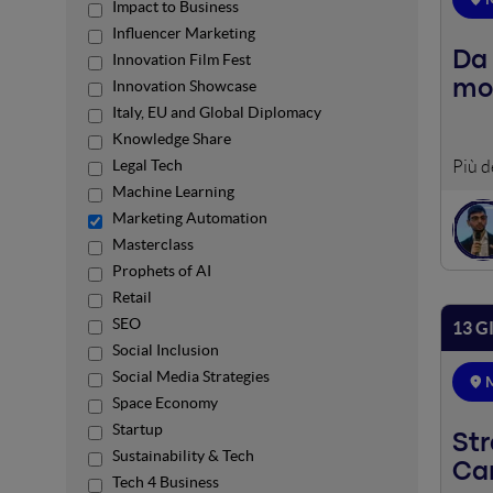
Impact to Business
Influencer Marketing
Da
Innovation Film Fest
Innovation Showcase
mon
Italy, EU and Global Diplomacy
Knowledge Share
Legal Tech
La Ma
conta
Machine Learning
Marke
Marketing Automation
in gr
Masterclass
Prophets of AI
Retail
SEO
13 G
Social Inclusion
Social Media Strategies
M
Space Economy
Startup
Str
Sustainability & Tech
Ca
Tech 4 Business