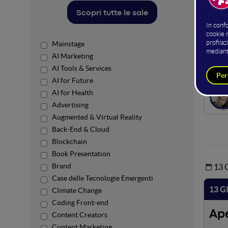
Lo stag
Scopri tutte le sale
trasfor
Questo 
Mainstage
Hos
AI Marketing
AI Tools & Services
AI for Future
AI for Health
Advertising
Augmented & Virtual Reality
Back-End & Cloud
Blockchain
Book Presentation
Brand
13
Case delle Tecnologie Emergenti
13 G
Climate Change
Coding Front-end
Ap
Content Creators
Content Marketing