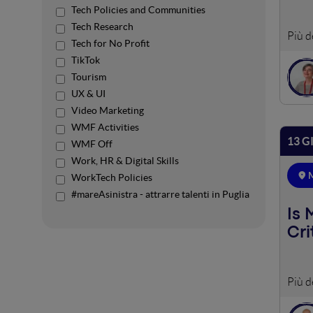
Tech Policies and Communities
Tech Research
Un pe
Tech for No Profit
rilev
TikTok
integ
Tourism
diffe
UX & UI
Video Marketing
WMF Activities
13 G
WMF Off
Work, HR & Digital Skills
M
WorkTech Policies
#mareAsinistra - attrarre talenti in Puglia
Is 
Cri
Let's
exami
effec