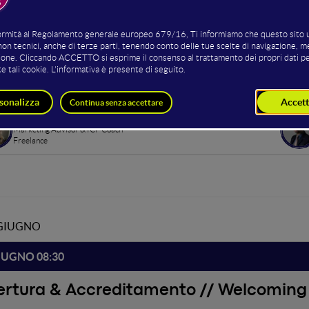
e offre una serie di interventi da parte di vari relatori sul tema d
mi il modo in cui le aziende si relazionano con i propri clienti, 
stage è accessibile solo dai possessori di Full Ticket.
ting della sala
Ilaria Caroli
Marketing Advisor & ICF Coach
Freelance
 GIUGNO
IUGNO 08:30
ertura & Accreditamento // Welcoming 