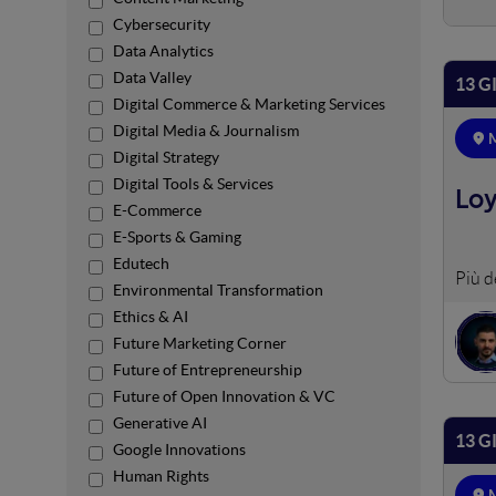
Cybersecurity
Data Analytics
Data Valley
13 G
Digital Commerce & Marketing Services
Digital Media & Journalism
M
Digital Strategy
Digital Tools & Services
Loy
E-Commerce
E-Sports & Gaming
Edutech
Le az
Environmental Transformation
incen
Ethics & AI
e sfr
Future Marketing Corner
autom
Future of Entrepreneurship
Future of Open Innovation & VC
Generative AI
13 G
Google Innovations
Human Rights
M