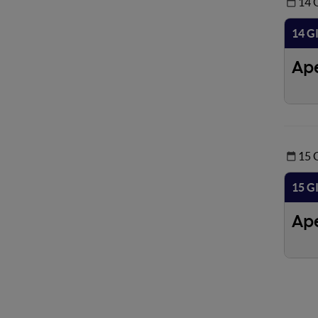
14
14 G
Ap
15
15 G
Ap