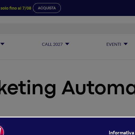
a
solo fino al 7/08
ACQUISTA
CALL 2027
EVENTI
keting Automa
rketing Automation