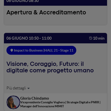
06 GIUGNO 08:30
Apertura & Accreditamento
06 GIUGNO 10:50 - 11:00
10 min
Impact to Business |
HALL 21 · Stage 11
Visione, Coraggio, Futuro: il
digitale come progetto umano
Un viaggio tra pubblico e privato, tra progetti e realtà.
Partendo da Voghera Digital, progetto di innovazione
Gloria Chindamo
civica premiato al WMF, fino ai progetti con l'IA, etica e
Vicepresidente Consiglio Voghera | Strategie Digitali e PNRR |
nuove città. L’intervento propone una riflessione su come
Manager dell'Innovazione MIMIT
ogni trasformazione digitale – se ben orientata – non è