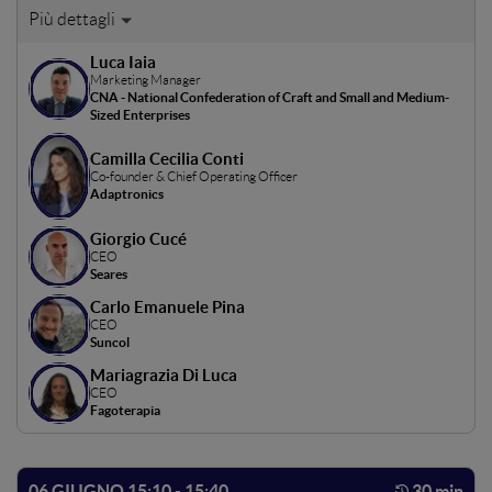
Un’analisi ragionata sul cambio dei paradigmi
dell’innovazione in Italia, svolta attraverso lo sguardo di
Luca Iaia
capaci innovatori. Le imprese vincitrici delle ultime
Marketing Manager
edizione del Premio Cambiamenti CNA si confrontano per
CNA - National Confederation of Craft and Small and Medium-
individuare l’impatto che piccole realtà innovatrici, messe
Sized Enterprises
a sistema, possono avere sul territorio e le micro-
Camilla Cecilia Conti
comunità che vivono.
Co-founder & Chief Operating Officer
Adaptronics
Giorgio Cucé
CEO
Seares
Carlo Emanuele Pina
CEO
Suncol
Mariagrazia Di Luca
CEO
Fagoterapia
06 GIUGNO 15:10 - 15:40
30 min