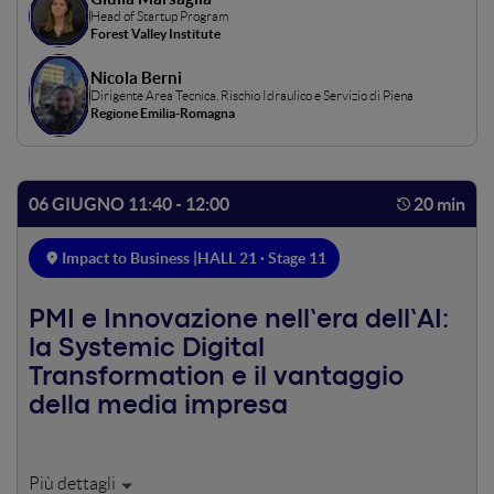
climatico.
Head of Startup Program
Forest Valley Institute
Nicola Berni
Dirigente Area Tecnica, Rischio Idraulico e Servizio di Piena
Regione Emilia-Romagna
06 GIUGNO 11:40 - 12:00
20 min
Impact to Business |
HALL 21 · Stage 11
PMI e Innovazione nell’era dell’AI:
la Systemic Digital
Transformation e il vantaggio
della media impresa
Innovare non è un’opzione, ma soprattutto non è cosa