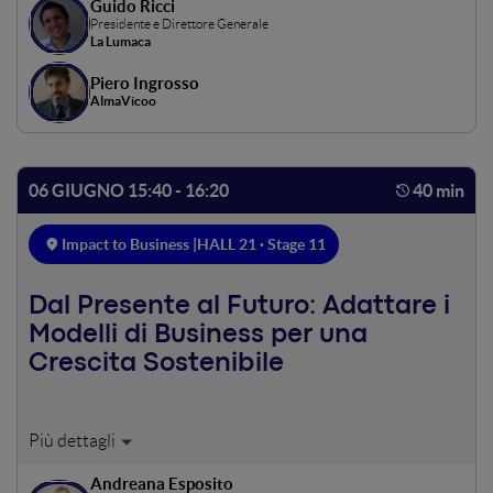
Guido Ricci
Presidente e Direttore Generale
La Lumaca
Piero Ingrosso
AlmaVicoo
06 GIUGNO 15:40 - 16:20
40 min
Impact to Business |
HALL 21 · Stage 11
Dal Presente al Futuro: Adattare i
Modelli di Business per una
Crescita Sostenibile
Nuove tecnologie, modelli di economia circolare e
soluzioni resilienti, anche per affrontare il cambiamento
Andreana Esposito
climatico, stanno emergendo come leve fondamentali per