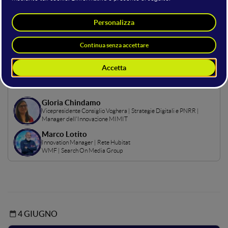
Questo stage ha permesso di scoprire come aziende e
comunità possono insieme contribuire a migliorare
l'attrattività e la competitività del nostro territorio
progettando azioni ad impatto positivo.
Hosting della sala
Gloria Chindamo
Vicepresidente Consiglio Voghera | Strategie Digitali e PNRR |
Manager dell'Innovazione MIMIT
Marco Lotito
Innovation Manager | Rete Hubitat
WMF | Search On Media Group
4 GIUGNO