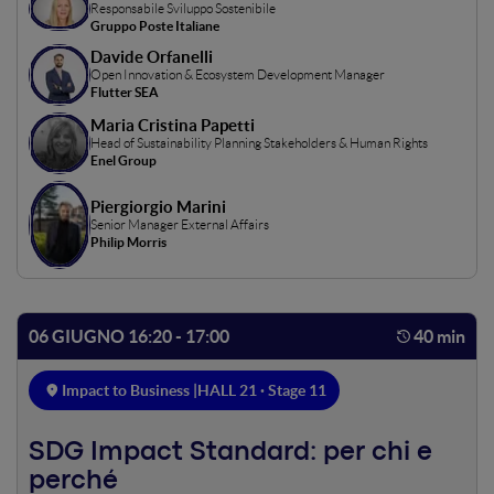
Responsabile Sviluppo Sostenibile
il futuro delle imprese. In questo scenario in continua
Gruppo Poste Italiane
trasformazione, è essenziale chiedersi: come evolveranno
Davide Orfanelli
i modelli di business del futuro? Quali strategie saranno
Open Innovation & Ecosystem Development Manager
determinanti per garantire crescita, competitività e
Flutter SEA
sostenibilità a lungo termine?
Maria Cristina Papetti
Head of Sustainability Planning Stakeholders & Human Rights
Enel Group
Piergiorgio Marini
Senior Manager External Affairs
Philip Morris
06 GIUGNO 16:20 - 17:00
40 min
Impact to Business |
HALL 21 · Stage 11
SDG Impact Standard: per chi e
perché