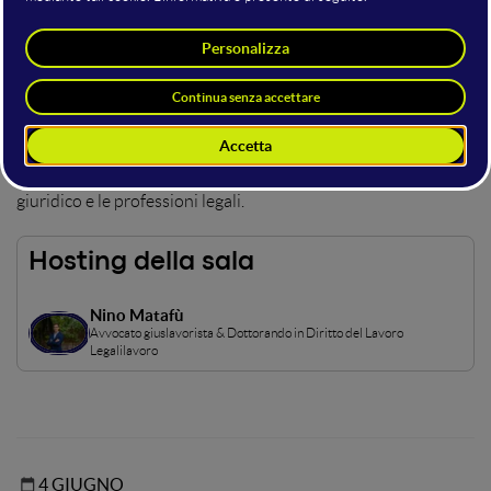
Lo stage
Legal Tech
ha esplorato l’evoluzione del diritto
nell’era digitale, analizzando il ruolo della tecnologia nella
regolamentazione, nella privacy e nella gestione dei dati.
Esperti del settore hanno approfondito temi come
l’intelligenza artificiale nel diritto, la compliance normativa e
le sfide legali dell’innovazione. Un’occasione per
comprendere come il digitale stia trasformando il panorama
giuridico e le professioni legali.
Hosting della sala
Nino Matafù
Avvocato giuslavorista & Dottorando in Diritto del Lavoro
Legalilavoro
4 GIUGNO