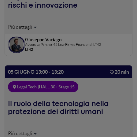
rischi e innovazione
L'AI Act rivoluziona lo scenario dei chatbot AI-based:
dall'identificazione delle pratiche vietate (manipolazione,
Giuseppe Vaciago
social scoring) alla classificazione dei nuovi rischi, si
Avvocato, Partner 42 Law Firm e Founder di LT42
definisce un nuovo paradigma di compliance. Ma non solo
LT42
di AI Act si tratterà: focus sulle intersezioni con
protezione dei dati personali e tutela del consumatore,
nelle loro implicazioni concrete per il marketing
05 GIUGNO 13:00 - 13:20
20 min
automation. Spiegando infine come procedere a una
adeguata governance della compliance.
Legal Tech |
HALL 30 · Stage 15
Il ruolo della tecnologia nella
protezione dei diritti umani
Immaginiamo una realtà in cui ogni violazione dei diritti