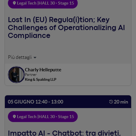
Legal Tech |
HALL 30 · Stage 15
Lost In (EU) Regula(i)tion; Key
Challenges of Operationalizing AI
Compliance
This session explores the real-world struggles
organizations face in translating the EU AI Act into
Charly Helleputte
practice. From classifying AI systems and managing high-
Partner
risk use cases to building cross-functional compliance
King & Spalding LLP
teams, it will unpack the key operational hurdles and
share practical strategies to avoid getting “lost in
regulation”. Designed for legal, tech, and policy
05 GIUGNO 12:40 - 13:00
20 min
professionals navigating the evolving AI compliance
landscape who are not afraid to jump into EU laws and
Legal Tech |
HALL 30 · Stage 15
swim.
Impatto AI - Chatbot: tra divieti,