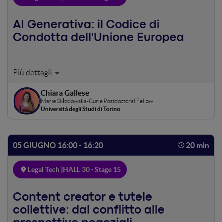
AI Generativa: il Codice di
Condotta dell'Unione Europea
Ci troviamo oggi ad affrontare problemi etici e giuridici di
crescente complessità legati all’IA generativa. Questo talk
Chiara Gallese
si concentrerà in particolare sulle implicazioni del Codice
Marie Skłodowska-Curie Postdoctoral Fellow
di Condotta dell'Unione Europea, analizzandone le norme
Università degli Studi di Torino
principali, tra cui il copyright, l’analisi dei rischi e la
governance. I partecipanti acquisiranno una
comprensione di come il Codice di Condotta dell'UE miri a
05 GIUGNO 16:00 - 16:20
20 min
promuovere uno sviluppo responsabile dell'IA tutelando i
diritti fondamentali e l’innovazione.
Legal Tech |
HALL 30 · Stage 15
Content creator e tutele
collettive: dal conflitto alle