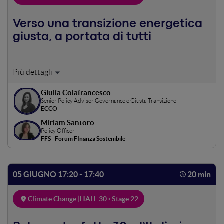
Verso una transizione energetica
giusta, a portata di tutti
La trLa transizione energetica rischia di essere percepita
come svantaggiosa per ha spesso una opposizione
Giulia Colafrancesco
popolare che parte dalle classi sociali meno abbienti. , che
Senior Policy Advisor Governance e Giusta Transizione
Come sono distribuiti i costi della non vogliono pagare i
ECCO
costi della transizione. ? Come si può rispondere a questo
Miriam Santoro
aspettopossiamo garantire che la transizione non sia una
Policy Officer
roba da ricchi? Focus sul fondo sociale per il clima che a
FFS - Forum FInanza Sostenibile
breve sarà realtà.
05 GIUGNO 17:20 - 17:40
20 min
Climate Change |
HALL 30 · Stage 22