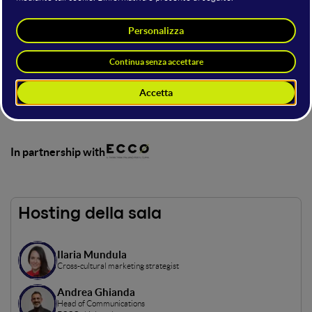
In questo stage, in partnership con ECCO Think Thank,
esperti hanno esplorato le soluzioni tecnologiche per
affrontare la crisi climatica. Dall'energia rinnovabile
all'economia circolare, abbiamo scoperto come l'innovazione
può guidare la transizione verso un futuro sostenibile.
L'obiettivo: ispirare azioni concrete e promuovere un
approccio collaborativo per proteggere il nostro pianeta.
In partnership with
Hosting della sala
Ilaria Mundula
Cross-cultural marketing strategist
Andrea Ghianda
Head of Communications