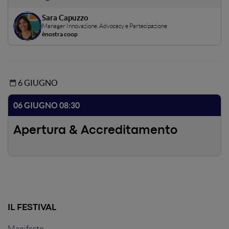
contare nel futuro della fornitura e produzione di energia?
Sara Capuzzo
Tutti sembrano volerle, l’Italia sembra essere un esempio
Manager Innovazione, Advocacy e Partecipazione
virtuoso ma i numeri sono ancora bassi, perché?
ènostra coop
6 GIUGNO
06 GIUGNO 08:30
Apertura & Accreditamento
IL FESTIVAL
Manifesto