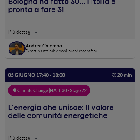
Bologna ha fatto 30… l’Italia è
pronta a fare 31
Prime valutazioni dopo un anno di Bologna città 30 su
emissioni, incidenti e sulle reazioni della cittadinanza.
Possiamo dire che è stata una buona scelta? Possiamo
Andrea Colombo
Expert in sustainable mobility and road safety
pensare di estendere il progetto ad altre città? Quali sono
le opportunità e gli ostacoli?
05 GIUGNO 17:40 - 18:00
20 min
Climate Change |
HALL 30 · Stage 22
L’energia che unisce: Il valore
delle comunità energetiche
Cosa sono le comunità energetiche? Quanto possono