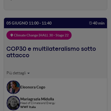
05 GIUGNO 11:00 - 11:40
40 min
Climate Change |
HALL 30 · Stage 22
COP30 e multilateralismo sotto
attacco
A 10 anni dall’Accordo di Parigi, come sono cambiate le
Conferenze ONU sul Clima (COP)? Quali sono le
conseguenze del nuovo contesto geopolitico sulle
Eleonora Cogo
negoziazioni sul clima? La prossima COP, la numero 30, si
svolgerà in Brasile e potrebbe essere un importante
Mariagrazia Midulla
momento di rilancio del multilateralismo. Possiamo
Head of Climate and Energy
ripartire dal clima?
WWF Italia