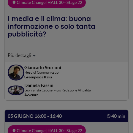
Climate Change |
HALL 30 · Stage 22
I media e il clima: buona
informazione o solo tanta
pubblicità?
È più importante spegnere la luce o avere informazioni
corrette sul cambiamento climatico, i responsabili e le
Giancarlo Sturloni
soluzioni? Presentazione di uno studio realizzato
Head of Communication
dall'Osservatorio di Pavia per Greenpeace sulla
Greenpeace Italia
informazione sul clima.
Daniela Fassini
Giornalista Caposervizio Redazione Attualità
Avvenire
05 GIUGNO 16:00 - 16:40
40 min
Climate Change |
HALL 30 · Stage 22