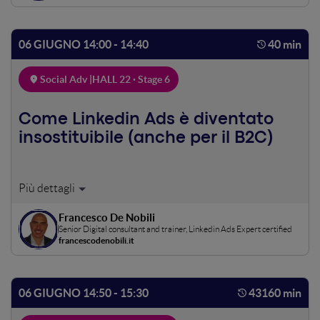
che spacchi. Perché sì, ogni brand può diventare un
creator.
06 GIUGNO 14:00 - 14:40
40 min
Social Adv |
HALL 22 · Stage 6
Come Linkedin Ads è diventato
insostituibile (anche per il B2C)
Le ultime novità di Linkedin Ads hanno cambiato
completamente la gestione dello strumento. Da semplice
Francesco De Nobili
piattaforma pubblicitaria a nuovo strumento di lead
Senior Digital consultant and trainer, Linkedin Ads Expert certified
generation integrato per le aree marketing e sales.
francescodenobili.it
Vedremo insieme perché questi cambiamenti hanno reso
Linkedin Ads imprescindibile per ogni azienda e come
adesso sia diventato tale anche nel mercato B2C,
06 GIUGNO 14:50 - 15:30
43160 min
soprattutto per un pubblico alto spendente.