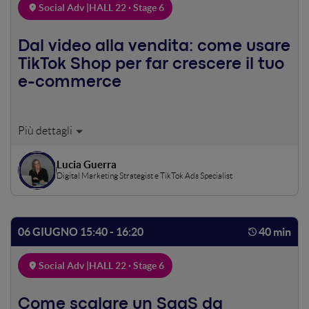
Social Adv |
HALL 22 · Stage 6
Dal video alla vendita: come usare
TikTok Shop per far crescere il tuo
e-commerce
TikTok non è più solo intrattenimento: è il motore delle
nuove generazioni di acquirenti. In questo intervento ti
mostrerò strategie pratiche per aprire il tuo TikTok Shop,
Lucia Guerra
generare traffico qualificato con le ads e massimizzare le
Digital Marketing Strategist e TikTok Ads Specialist
conversioni. Pronto a vendere dove si crea il trend?
06 GIUGNO 15:40 - 16:20
40 min
Social Adv |
HALL 22 · Stage 6
Come scalare un SaaS da