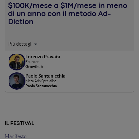
$100K/mese a $1M/mese in meno
di un anno con il metodo Ad-
Diction
In questo caso studio mostriamo il metodo e le strategie
applicate su Meta per scalare l’acquisizione di nuovi
Lorenzo Pravatà
clienti internazionali per un SaaS, partendo dagli Stati
Founder
Uniti, applicando la psicologia e tecniche di Media Buying
Growthub
avanzate.
Paolo Santanicchia
Meta Ads Specialist
Paolo Santanicchia
IL FESTIVAL
Manifesto