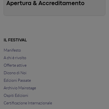
Apertura & Accreditamento
in soli tre mesi.
IL FESTIVAL
Manifesto
A chi è rivolto
Offerte attive
Dicono di Noi
Edizioni Passate
Archivio Mainstage
Ospiti Edizioni
Certificazione Internazionale