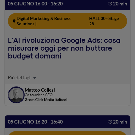
05 GIUGNO 16:00 - 16:20
20 min
Digital Marketing & Business
HALL 30 · Stage
Solutions |
28
L’AI rivoluziona Google Ads: cosa
misurare oggi per non buttare
budget domani
Google Ads è cambiato. Ma chi investe deve restare
lucido: serve sapere cosa monitorare, come leggere i dati e
Matteo Collesi
quando intervenire. Niente teoria astratta: solo strumenti
Co-founder e CEO
concreti per far fruttare al meglio il proprio budget.
Green Click Media Italia srl
05 GIUGNO 16:20 - 16:40
20 min