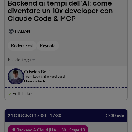
soluzione (Platform Engineering): come creare una
Backend ai tempi dell’AI: come
“fabbrica di software” che protegga l'azienda dagli errori
diventare un 10x developer con
umani e cresca in termini di economicità piuttosto che di
Claude Code & MCP
prezzo. Un discorso stimolante per CEO e CTO che
vogliono porre fine ai costi dell'inefficienza e prendere il
ITALIAN
controllo della definizione del futuro.
Koders Fest
Keynote
Essere un buon backend developer non basta più. Il top
1% oggi lavora AI-first: usa la seniority per guidare, e
Cristian Belli
strumenti come Claude Code e MCP per eseguire 10 volte
Team Lead & Backend Lead
più velocemente. Vieni a vedere come lo faccio io, nel
Humans.tech
concreto.
Full Ticket
24 GIUGNO 17:00 - 17:30
30 min
Backend & Cloud |
HALL 30 - Stage 13