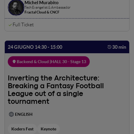
Michel Murabito
fragili e script procedurali. Saliamo sulla DeLorean:
Tech Evangelist & Ambassador
portiamo la saggezza del "Passato" nel "Presente"
Fractal Cloud & CNCF
dell'infrastruttura tramite il Platform Engineering!
Smetteremo di "configurare" ed iniziamo a progettare
Full Ticket
l'Infrastruttura come vero Software. Non serve un fulmine
da 1.21 Gigawatt per battere il debito tecnico: basta
soltanto la stessa cura che dedichi alle tue applicazioni.
24 GIUGNO 14:30 - 15:00
30 min
Backend & Cloud |
HALL 30 - Stage 13
Inverting the Architecture:
Breaking a Fantasy Football
League out of a single
tournament
ENGLISH
Koders Fest
Keynote