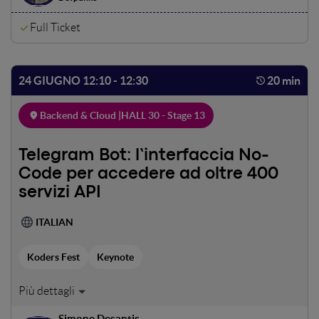
Un talk su dev culture, organizzazioni e intelligenza
collettiva.
Full Ticket
24 GIUGNO 12:10 - 12:30
20 min
Backend & Cloud |
HALL 30 - Stage 13
Telegram Bot: l’interfaccia No-
Code per accedere ad oltre 400
servizi API
ITALIAN
Koders Fest
Keynote
E se potessi accedere ad oltre 400 servizi API e a milioni di
dati su aziende di tutto il mondo con la stessa semplicità
Simone Desantis