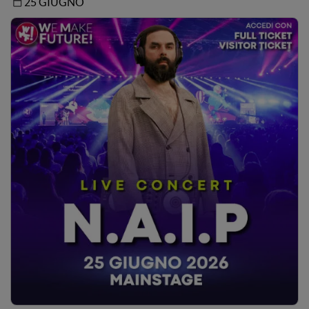
25 GIUGNO
a practical workflow where telemetry and real user flows
are transformed into dynamic test specifications
consumed by autonomous Playwright agents.
Through live examples we will analyze:- Planner Agents
that convert runtime signals and human intent into
structured test plans- Generator Agents that produce
executable Playwright tests while validating selectors and
assertions live- Healer Agents that automatically repair
unstable or broken tests- how telemetry and
observability data can influence testing priorities- the
guardrails needed to safely govern autonomous QA
workflows
The focus of the session is not “AI that writes tests faster”,
but how QA Engineers can evolve from test script authors
into orchestrators of quality systems powered by agentic
loops and runtime feedback.