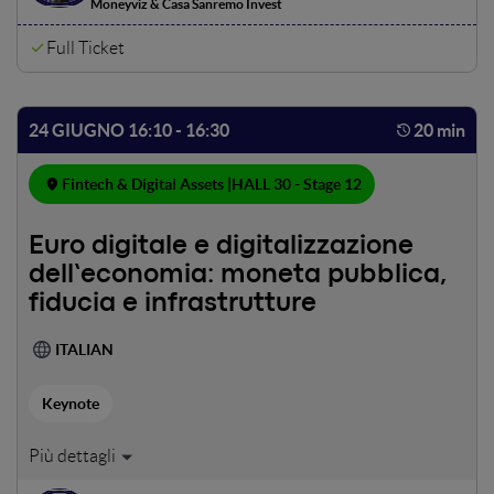
Moneyviz & Casa Sanremo Invest
Full Ticket
24 GIUGNO 16:10 - 16:30
20 min
Fintech & Digital Assets |
HALL 30 - Stage 12
Euro digitale e digitalizzazione
dell’economia: moneta pubblica,
fiducia e infrastrutture
ITALIAN
Keynote
Intervista ad Alessia Vita, Banca d’Italia - Eurosistema,
Vice Team Lead - Digital Euro Unit