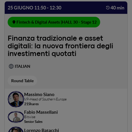
25 GIUGNO 11:50 - 12:30
40 min
Fintech & Digital Assets |
HALL 30 - Stage 12
Finanza tradizionale e asset
digitali: la nuova frontiera degli
investimenti quotati
ITALIAN
Round Table
Massimo Siano
VP-Head of Southern Europe
21Shares
Fabio Massellani
Bitwise
Senior Sales
Lorenzo Batacchi