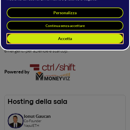
Fintech & Digital Assets
Lo stage dedicato al futuro della finanza e del fintech, con
focus su AI, innovazioni nei pagamenti e nuovi modelli di
business.
Qui troverai insight e prospettive su come la tecnologia sta
trasformando il settore finanziario e le opportunità
emergenti per aziende e startup.
Powered by
Hosting della sala
Ionut Gaucan
Co-Founder
NapulETH