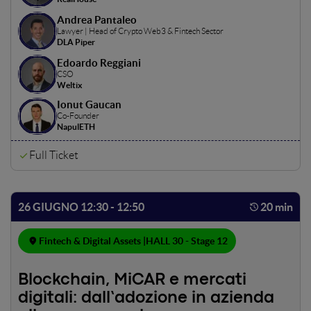
possibile il passaggio dalla sperimentazione all’adozione
Andrea Pantaleo
concreta. Un confronto tra chi costruisce la tecnologia e
Lawyer | Head of Crypto Web3 & Fintech Sector
chi la rende utilizzabile in contesti istituzionali, per capire
DLA Piper
a che punto è oggi il mercato e quali sono le prossime sfide
Edoardo Reggiani
per portare gli RWA on-chain su scala.
CSO
Weltix
Ionut Gaucan
Co-Founder
NapulETH
Full Ticket
26 GIUGNO 12:30 - 12:50
20 min
Fintech & Digital Assets |
HALL 30 - Stage 12
Blockchain, MiCAR e mercati
digitali: dall’adozione in azienda