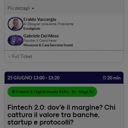
Intelligenza Artificiale e Blockchain: così lontani, così
vicini. Una genera insight, l’altra crea fiducia nei dati e nei
Eraldo Vaccargiu
processi. In mezzo, la human intelligence, che insieme a
AI Designer, consulente. Presidente
regole, etica e governance orienta l’uso concreto di queste
Evodigitale
tecnologie.
Gabriele Del Mese
Founder & Coordinator
Moneyviz & Casa Sanremo Invest
Full Ticket
25 GIUGNO 13:00 - 13:20
20 min
Fintech & Digital Assets |
HALL 30 - Stage 12
Fintech 2.0: dov'è il margine? Chi
cattura il valore tra banche,
startup e protocolli?