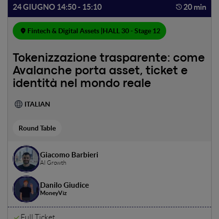
24 GIUGNO 14:50 - 15:10
20 min
Fintech & Digital Assets |
HALL 30 - Stage 12
Tokenizzazione trasparente: come
Avalanche porta asset, ticket e
identità nel mondo reale
ITALIAN
Round Table
Giacomo Barbieri
AI Growth
Danilo Giudice
MoneyViz
Full Ticket