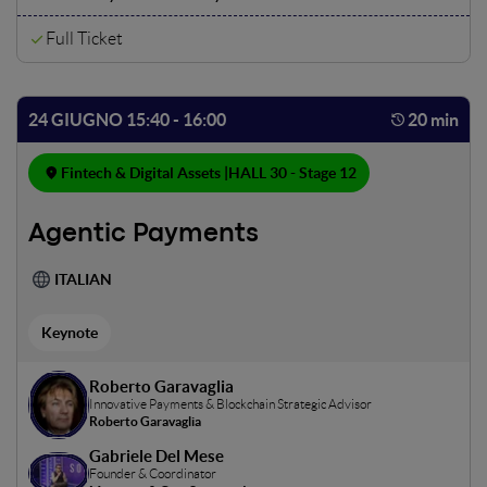
direttrici si aprono.
Full Ticket
24 GIUGNO 15:40 - 16:00
20 min
Fintech & Digital Assets |
HALL 30 - Stage 12
Agentic Payments
ITALIAN
Keynote
Roberto Garavaglia
Innovative Payments & Blockchain Strategic Advisor
Roberto Garavaglia
Gabriele Del Mese
Founder & Coordinator