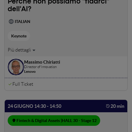
Perchè non possiamo "fidarci"
dell'AI?
ITALIAN
Keynote
Il tema della fiducia è centrale sia quando si guarda
all'Intelligenza Artificiale sia quando si parla di DLT. Quali
Massimo Chiriatti
sono gli ingredienti fondamentali per costruire sistemi AI
Director of Innovation
avanzati con l'uomo davvero al centro?
Lenovo
Full Ticket
24 GIUGNO 14:30 - 14:50
20 min
Fintech & Digital Assets |
HALL 30 - Stage 12