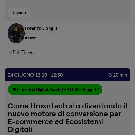
Keynote
Lorenzo Congiu
Venture Capitalist
Azimut
Full Ticket
24 GIUGNO 12:10 - 12:30
20 min
Fintech & Digital Assets |
HALL 30 - Stage 12
Come l'Insurtech sta diventando il
nuovo motore di conversione per
E-commerce ed Ecosistemi
Digitali