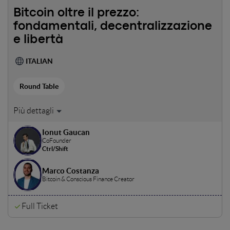
Bitcoin oltre il prezzo:
fondamentali, decentralizzazione
e libertà
ITALIAN
Round Table
Un panel per tornare ai principi di Bitcoin: scarsità,
decentralizzazione, non censurabilità e resistenza nel
Ionut Gaucan
tempo. Un confronto per capire perché BTC non è solo un
CoFounder
asset, ma un protocollo e un cambiamento di paradigma.
Ctrl/Shift
Marco Costanza
Bitcoin & Conscious Finance Creator
Full Ticket