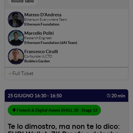
Round Table
Matteo D'Andreta
Ethereum Everywhere Team
Ethereum Foundation
Marcello Politi
Research Engineer
Ethereum Foundation (dAI Team)
Francesco Cirulli
Co-founder & CTO
Builders Garden
Full Ticket
25 GIUGNO 16:30 - 16:50
20 min
Fintech & Digital Assets |
HALL 30 - Stage 12
Te lo dimostro, ma non te lo dico: