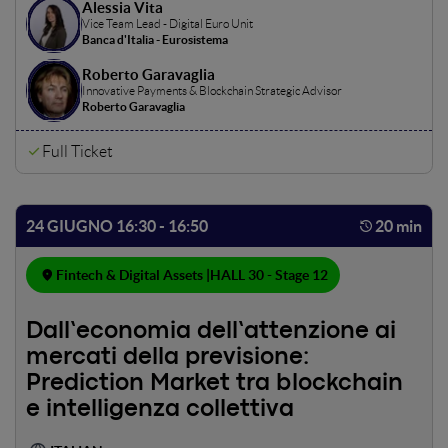
Alessia Vita
Vice Team Lead - Digital Euro Unit
Banca d'Italia - Eurosistema
Roberto Garavaglia
Innovative Payments & Blockchain Strategic Advisor
Roberto Garavaglia
Full Ticket
24 GIUGNO 16:30 - 16:50
20 min
Fintech & Digital Assets |
HALL 30 - Stage 12
Dall’economia dell’attenzione ai
mercati della previsione:
Prediction Market tra blockchain
e intelligenza collettiva