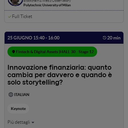
Blockchain & Web3 Observatory
Polytechnic University of Milan
Full Ticket
25 GIUGNO 15:40 - 16:00
20 min
Fintech & Digital Assets |
HALL 30 - Stage 12
Innovazione finanziaria: quanto
cambia per davvero e quando è
solo storytelling?
ITALIAN
Keynote
Ogni fase di cambiamento ha avuto i suoi “no” e i suoi “non