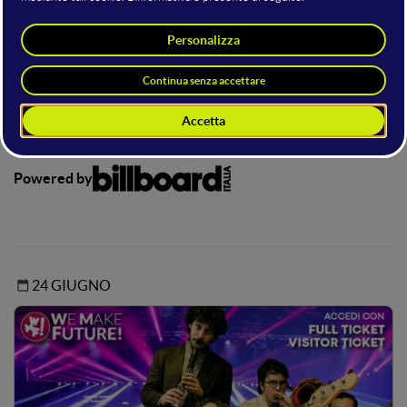
Lo stage dedicato al futuro della musica e dell’arte, con focus
su AI, creatività e innovazioni nei festival e nelle performance
live.
Qui troverai approfondimenti su strumenti AI per musica,
promozione artisti e gestione degli eventi, insieme a spunti
per esplorare nuove forme artistiche.
Powered by
24 GIUGNO