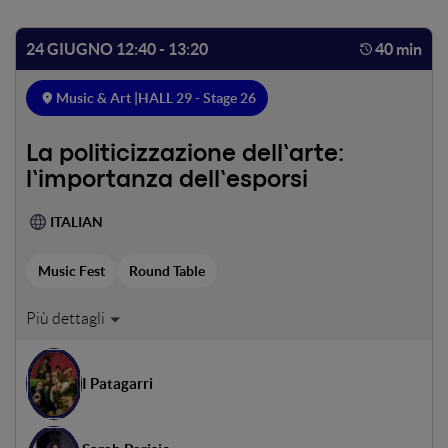
algoritmica — mentre artisti e detentori di cataloghi
cercano nuovi strumenti di tutela. In un ecosistema
24 GIUGNO 12:40 - 13:20
40 min
sempre più governato da macchine, chi difende il valore
della musica? E per chi?
Music & Art |
HALL 29 - Stage 26
La politicizzazione dell’arte:
l’importanza dell’esporsi
ITALIAN
Music Fest
Round Table
L'arte ha sempre avuto un ruolo nella società: ha
rappresentato trasformazioni, denunciato abusi, dato
voce a chi non ne aveva. Oggi la scelta di esporsi non è più
I Patagarri
un'opzione — per molti artisti è diventata parte stessa
dell'identità del progetto. Lo vediamo negli Stati Uniti,
dove Bruce Springsteen è diventato voce di una resistenza