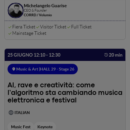
un'epoca con oltre 100 milioni di brani disponibili. Come
Michelangelo Guarise
decidono gli algoritmi cosa ascoltiamo? In questo talk
CEO & Founder
esploriamo i sistemi di raccomandazione delle
CORRD / Volumio
piattaforme di streaming, dal collaborative filtering ai
knowledge graph, il fenomeno delle "bolle musicali" e il
Fiera Ticket
Visitor Ticket
Full Ticket
modo in cui una nuova generazione di AI trasparente può
Mainstage Ticket
restituire agli ascoltatori consapevolezza e controllo sulle
proprie scelte.
25 GIUGNO 12:10 - 12:30
20 min
Music & Art |
HALL 29 - Stage 26
AI, rave e creatività: come
l’algoritmo sta cambiando musica
elettronica e festival
ITALIAN
Music Fest
Keynote