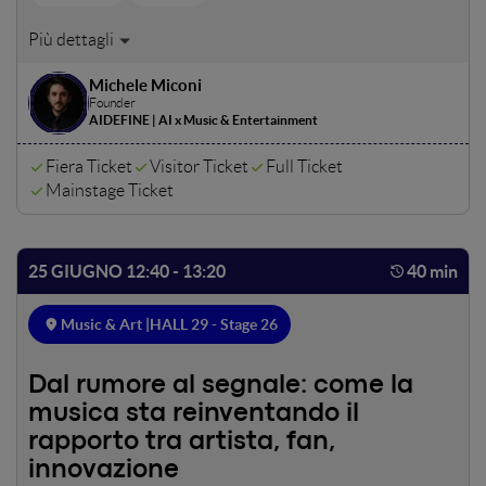
Many speak of "AI-generated music." Here, we
deconstruct the phenomenon: what truly functions
Michele Miconi
(mix/master assistants, texture generation,
Founder
recommendation systems), what constitutes mere
AIDEFINE | AI x Music & Entertainment
marketing, and what entails legal risk. A specific focus is
placed on festivals and clubs: how AI is transforming artist
Fiera Ticket
Visitor Ticket
Full Ticket
scouting, promotion, crowd management, and live visuals,
Mainstage Ticket
alongside the minimum regulatory frameworks required
to protect both performers and the audience.
25 GIUGNO 12:40 - 13:20
40 min
Music & Art |
HALL 29 - Stage 26
Dal rumore al segnale: come la
musica sta reinventando il
rapporto tra artista, fan,
innovazione