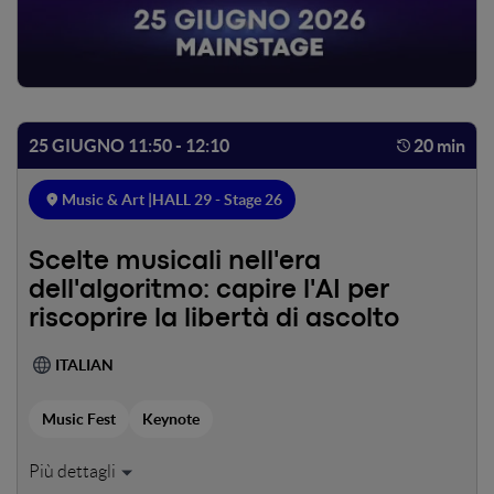
25 GIUGNO 11:50 - 12:10
20 min
Music & Art |
HALL 29 - Stage 26
Scelte musicali nell'era
dell'algoritmo: capire l'AI per
riscoprire la libertà di ascolto
ITALIAN
Music Fest
Keynote
Oggi il 75% degli stream è generato dall'1% degli artisti, in