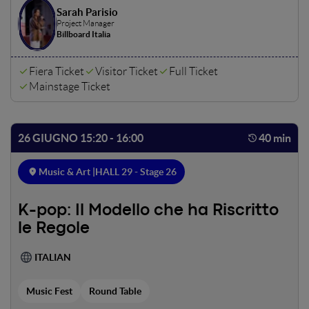
Sarah Parisio
l’importanza della “Customer Experience”, perché
Project Manager
l'eccellenza di uno show si misura anche dalla qualità della
Billboard Italia
permanenza e dal benessere della community.I leader del
settore svelano il dietro le quinte delle produzioni
Fiera Ticket
Visitor Ticket
Full Ticket
internazionali e i nuovi standard del live entertainment.
Mainstage Ticket
26 GIUGNO 15:20 - 16:00
40 min
Music & Art |
HALL 29 - Stage 26
K-pop: Il Modello che ha Riscritto
le Regole
ITALIAN
Music Fest
Round Table