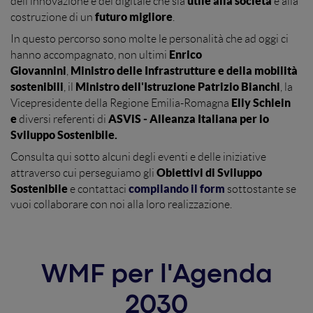
utile alla società
dell’innovazione e del digitale che sia
e alla
futuro migliore
costruzione di un
.
In questo percorso sono molte le personalità che ad oggi ci
Enrico
hanno accompagnato, non ultimi
Giovannini
Ministro delle Infrastrutture e della mobilità
,
sostenibili
Ministro dell'Istruzione Patrizio Bianchi
, il
, la
Elly Schlein
Vicepresidente della Regione Emilia-Romagna
e
ASViS - Alleanza Italiana per lo
diversi referenti di
Sviluppo Sostenibile.
Consulta qui sotto alcuni degli eventi e delle iniziative
Obiettivi di Sviluppo
attraverso cui perseguiamo gli
Sostenibile
compilando il form
e contattaci
sottostante se
vuoi collaborare con noi alla loro realizzazione.
WMF per l'Agenda
2030