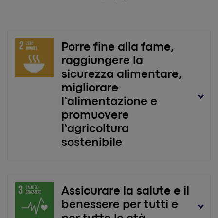
Porre fine alla fame,
raggiungere la
sicurezza alimentare,
migliorare
l’alimentazione e
promuovere
l’agricoltura
sostenibile
Durante le passate edizioni del WMF
abbiamo posto l'attenzione
Assicurare la salute e il
digital
sull’impatto che la
benessere per tutti e
transformation
e l'innovazione hanno