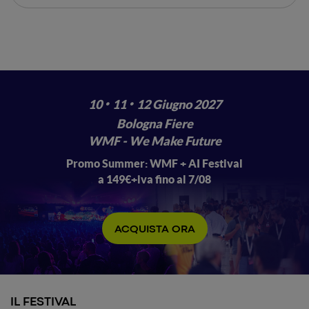
tecnologie: ognuna delle iniziative
ideate e realizzate da Festival - e dalla
Search On
sua realtà organizzatrice
Media Group
- nel corso degli anni
nasce da un unico obiettivo: quello di
cooperare attivamente e
concretamente e a livello globale
·
·
,
10
11
12 Giugno 2027
per costruire un futuro migliore, per
Bologna Fiere
tutti.
WMF - We Make Future
Promo Summer: WMF + AI Festival
a 149€+iva fino al 7/08
ACQUISTA ORA
IL FESTIVAL