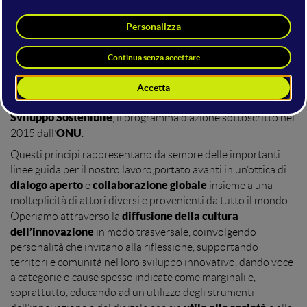
impegno concreto per lo sviluppo
Promozione e
sostenibile
dell’ambiente, dell’economia e della società
mission del WMF
rappresentano valori centrali della
.
Sin dalle prime edizioni, il Festival si è posto l'obiettivo di
soluzioni innovative
ispirare e creare
in grado di rispondere
problematiche globali
alle principali
e, nel farlo, ha sempre
Agenda 2030
tenuto in grande considerazione l’
per lo
Sviluppo Sostenibile
, il programma d’azione sottoscritto nel
ONU
2015 dall’
.
Questi principi rappresentano da sempre delle importanti
linee guida per il nostro lavoro,portato avanti in un’ottica di
dialogo aperto
collaborazione globale
e
insieme a una
molteplicità di attori diversi e provenienti da tutto il mondo.
diffusione della cultura
Operiamo attraverso la
dell’innovazione
in modo trasversale, coinvolgendo
personalità che invitano alla riflessione, supportando
territori e comunità nel loro sviluppo innovativo, dando voce
a categorie o cause spesso indicate come marginali e,
soprattutto, educando ad un utilizzo degli strumenti