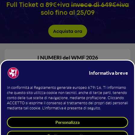
Full Ticket a 89€+iva
invece di 649€+iva
solo fino al 25/09
Acquista ora
I NUMERI del WMF 2026
+3.000
Startup e Innovation Stakeholder
La più grande manifestazione
sull'Innovazione del Pianeta!