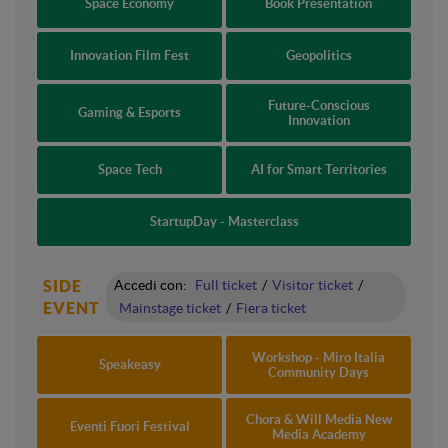
Space Economy
Book Presentation
Innovation Film Fest
Geopolitics
Future-Conscious
Gaming & Esports
Innovation
Space Tech
AI for Smart Territories
StartupDay - Masterclass
SIDE
Accedi con:
Full ticket
/
Visitor ticket
/
EVENT
Mainstage ticket
/
Fiera ticket
Workshop - Miro Italia
Speakeasy
Community Days
Chora & Will Media New
Eventi Fuori Festival
Media Academy