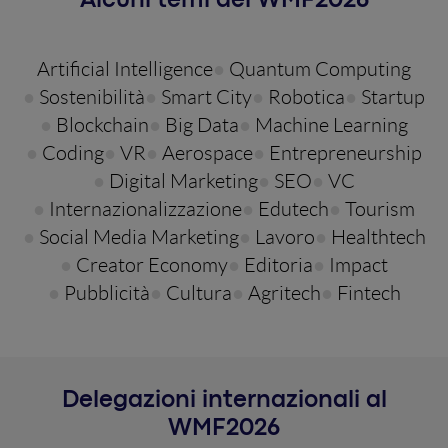
Alcuni temi del WMF
2026
Artificial Intelligence
Quantum Computing
Sostenibilità
Smart City
Robotica
Startup
Blockchain
Big Data
Machine Learning
Coding
VR
Aerospace
Entrepreneurship
Digital Marketing
SEO
VC
Internazionalizzazione
Edutech
Tourism
Social Media Marketing
Lavoro
Healthtech
Creator Economy
Editoria
Impact
Pubblicità
Cultura
Agritech
Fintech
Delegazioni internazionali al
WMF
2026