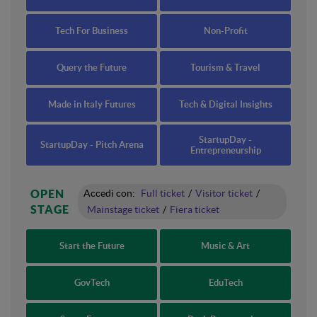
Tech For Business
Non-Profit
Query the Future
Tourism & Travel
Made in Italy Futures
Tech & Digital Insights
StartupDay -
StartupDay - Pitch Arena
Entrepreneurship
OPEN
Accedi con:
Full ticket
/
Visitor ticket
/
STAGE
Mainstage ticket
/
Fiera ticket
Start the Future
Music & Art
GovTech
EduTech