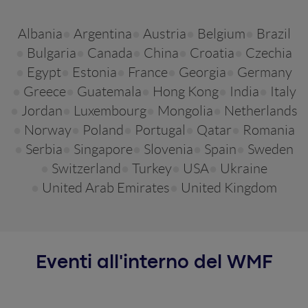
Albania
Argentina
Austria
Belgium
Brazil
Bulgaria
Canada
China
Croatia
Czechia
Egypt
Estonia
France
Georgia
Germany
Greece
Guatemala
Hong Kong
India
Italy
Jordan
Luxembourg
Mongolia
Netherlands
Norway
Poland
Portugal
Qatar
Romania
Serbia
Singapore
Slovenia
Spain
Sweden
Switzerland
Turkey
USA
Ukraine
United Arab Emirates
United Kingdom
Eventi all'interno del WMF