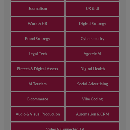
Journalism
UX & UI
Work & HR
Digital Strategy
Brand Strategy
Cybersecurity
Legal Tech
Agentic AI
Fintech & Digital Assets
Digital Health
AI Tourism
Social Advertising
E-commerce
Vibe Coding
Audio & Visual Production
Automation & CRM
Video & Connected TV