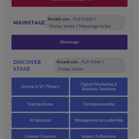
Accedi con:
Full ticket
/
MAINSTAGE
Visitor ticket
/
Mainstage ticket
Mainstage
DISCOVER
Accedi con:
Full ticket
/
STAGE
Visitor ticket
Digital Marketing &
Startup & VC Plenary
Business Solutions
Startup Arena
Entrepreneurship
AI Solutions
Management & Leadership
Content Creators
Impact To Business