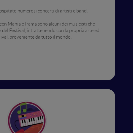
a ospitato numerosi concerti di artisti e band,
.
een Mania e Irama sono alcuni dei musicisti che
 del Festival, intrattenendo con la propria arte ed
tival, proveniente da tutto il mondo.