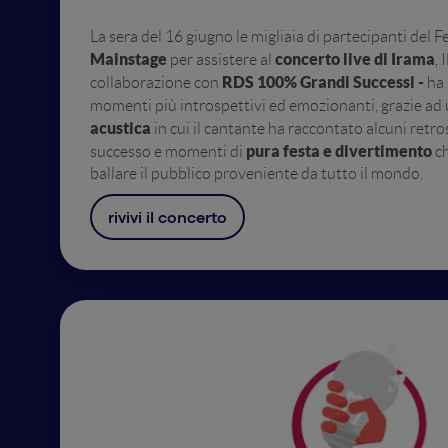
La sera del 16 giugno le migliaia di partecipanti del Fe
Mainstage
concerto live di Irama
per assistere al
, 
RDS 100% Grandi Successi -
collaborazione con
ha 
momenti più introspettivi ed emozionanti, grazie ad
acustica
in cui il cantante ha raccontato alcuni retro
pura festa e divertimento
successo e momenti di
c
ballare il pubblico proveniente da tutto il mondo.
rivivi il concerto