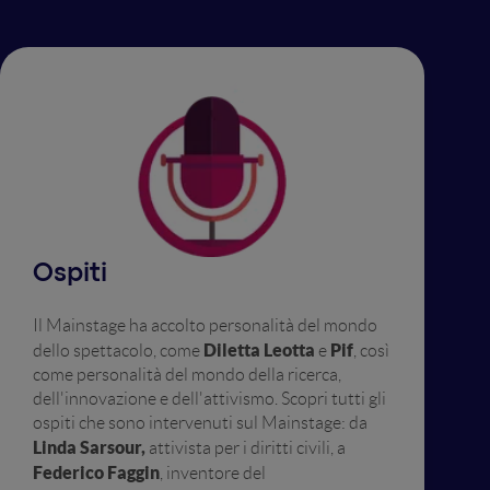
Ospiti
Il Mainstage ha accolto personalità del mondo
Diletta Leotta
Pif
dello spettacolo, come
e
, così
come personalità del mondo della ricerca,
dell'innovazione e dell'attivismo. Scopri tutti gli
ospiti che sono intervenuti sul Mainstage: da
Linda Sarsour,
attivista per i diritti civili, a
Federico Faggin
, inventore del