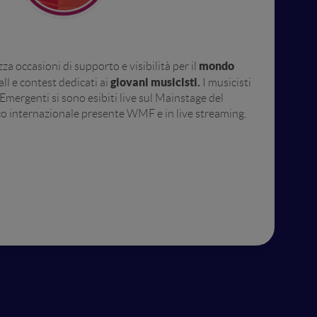
mondo
za occasioni di supporto e visibilità per il
giovani musicisti.
ll e contest dedicati ai
I musicisti
Emergenti si sono esibiti live sul Mainstage del
ico internazionale presente WMF e in live streaming.