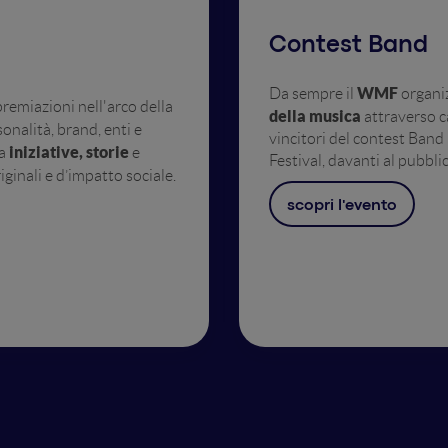
Contest Band
WMF
Da sempre il
organiz
premiazioni nell'arco della
della musica
attraverso ca
onalità, brand, enti e
vincitori del contest Band 
iniziative, storie
 a
e
Festival, davanti al pubbl
riginali e d’impatto sociale.
scopri l'evento