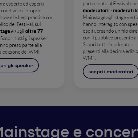
partecipato al Festival co
on: esperte ed esperti
moderatori
moderatric
condiviso il proprio
e
ow e le best practice con
Mainstage agli stage vertic
lico del Festival, sul
hanno interagito con spea
tage
oltre 77
ospiti, creando un filo dire
e sugli
con il pubblico presente 
. Scopri tutti gli speaker
Scopri tutti i moderatori
nno preso parte alla
presenti alla decima edizi
a edizione del WMF.
WMF.
pri gli speaker
scopri i moderatori
ainstage e concer