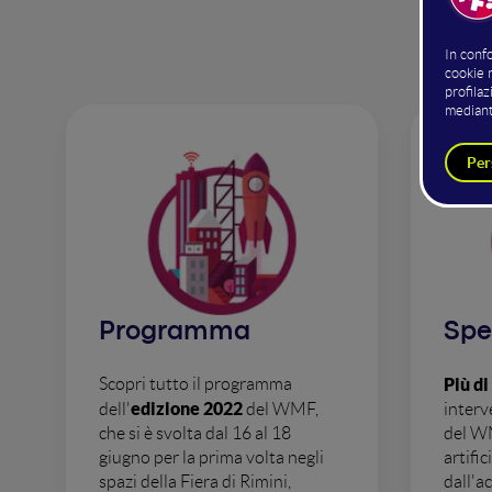
Programma
Spe
Scopri tutto il programma
Più di
edizione 2022
dell'
del WMF,
interv
che si è svolta dal 16 al 18
del WM
giugno per la prima volta negli
artific
spazi della Fiera di Rimini,
dall'ac