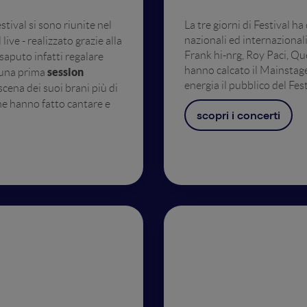
stival si sono riunite nel
La tre giorni di Festival h
nazionali ed internazionali
Il live - realizzato grazie alla
Frank hi-nrg, Roy Paci, Qu
saputo infatti regalare
hanno calcato il Mainstage
session
 una prima
energia il pubblico del Fes
scena dei suoi brani più di
he hanno fatto cantare e
scopri i concerti