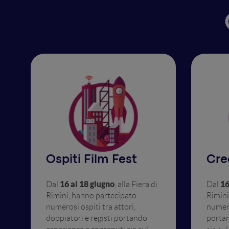
Ospiti Film Fest
Cre
16 al 18 giugno
16
Dal
, alla Fiera di
Dal
Rimini, hanno partecipato
Rimini
numerosi ospiti tra attori,
numer
doppiatori e registi portando
portan