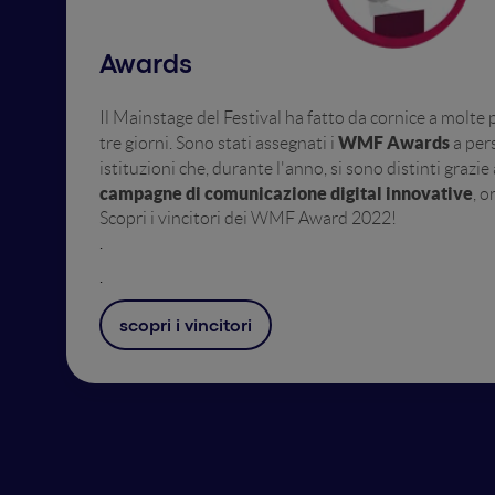
Awards
Il Mainstage del Festival ha fatto da cornice a molte 
WMF Awards
tre giorni.
Sono stati assegnati i
a pers
istituzioni che, durante l'anno, si sono distinti grazie
campagne di comunicazione digital innovative
, o
Scopri i vincitori dei WMF Award 2022!
.
.
scopri i vincitori