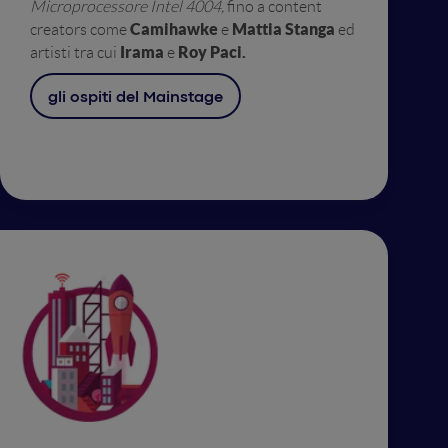
Microprocessore Intel 4004,
fino a content
Camihawke
Mattia Stanga
creators come
e
ed
Irama
Roy Paci.
artisti tra cui
e
gli ospiti del Mainstage