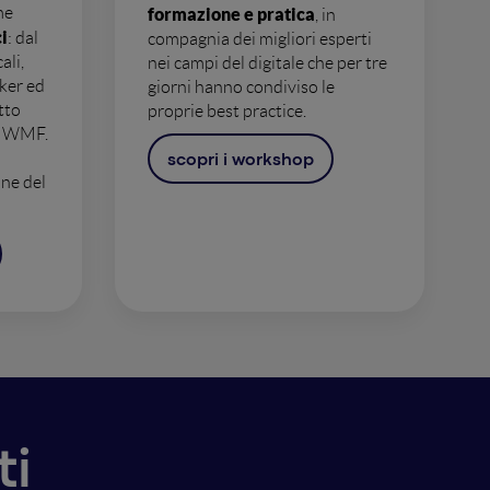
me
formazione e pratica
, in
i
: dal
compagnia dei migliori esperti
ali,
nei campi del digitale che per tre
ker ed
giorni hanno condiviso le
tto
proprie best practice.
al WMF.
scopri i workshop
one del
ti