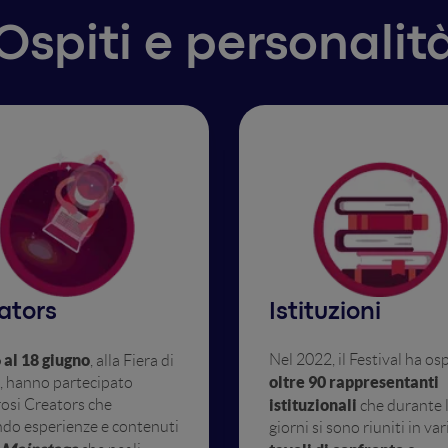
Ospiti e personalit
ators
Istituzioni
 al 18 giugno
Nel 2022, il Festival ha os
, alla Fiera di
oltre 90 rappresentanti
, hanno partecipato
osi Creators che
istituzionali
che durante l
do esperienze e contenuti
giorni si sono riuniti in var