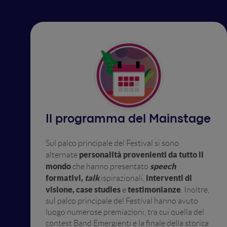
Il programma del Mainstage
Sul palco principale del Festival si sono
personalità provenienti da tutto il
alternate
mondo
speech
che hanno presentato
formativi,
talk
interventi di
ispirazionali,
visione, case studies
testimonianze
e
. Inoltre,
sul palco principale del Festival hanno avuto
luogo numerose premiazioni, tra cui quella del
contest Band Emergienti e la finale della storica