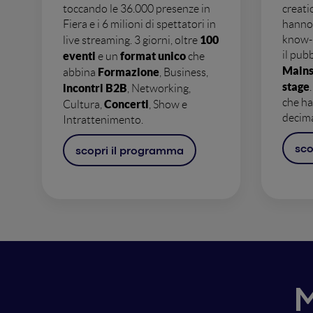
toccando le 36.000 presenze in
creati
Fiera e i 6 milioni di spettatori in
hanno 
100
know-h
live streaming.
3 giorni, oltre
il pubb
eventi
format unico
e un
che
Mains
Formazione
abbina
, Business,
stage
incontri B2B
, Networking,
che ha
Concerti
Cultura,
, Show e
decim
Intrattenimento.
sco
scopri il programma
M