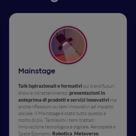
Mainstage
Talk ispirazionali e formativi
sui trend futuri,
presentazioni in
show e intrattenimento,
anteprima di prodotti e servizi innovativi
ma
anche riflessioni su temi innovativi ad impatto
sociale: il Mainstage è stato tutto questo e
molto di più. Tantissimi i temi trattati:
Innovazione tecnologica e digitale, Aerospace e
Robotica
Metaverso
Space Economy,
,
,