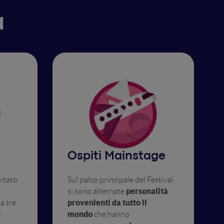
à
Ospiti Mainstage
pitato
Sul palco principale del Festival
personalità
si sono alternate
provenienti da tutto il
a tre
i
mondo
che hanno