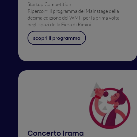
Startup Competition.
Ripercorri il programma del Mainstage della
decima edizione del WMF, per la prima volta
negli spazi della Fiera di Rimini.
scopri il programma
Concerto Irama