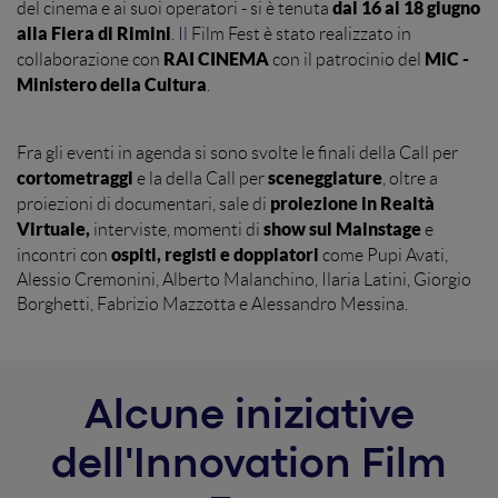
dal 16 al 18 giugno
del cinema e ai suoi operatori - si è tenuta
alla Fiera di Rimini
. Il
Film Fest è stato realizzato in
RAI CINEMA
MiC -
collaborazione con
con il patrocinio del
Ministero della Cultura
.
Fra gli eventi in agenda si sono svolte le finali della Call per
cortometraggi
sceneggiature
e la della Call per
, oltre a
proiezione in Realtà
proiezioni di documentari, sale di
Virtuale,
show sul Mainstage
interviste, momenti di
e
ospiti, registi e doppiatori
incontri con
come Pupi Avati,
Alessio Cremonini, Alberto Malanchino, Ilaria Latini, Giorgio
Borghetti, Fabrizio Mazzotta e Alessandro Messina.
Alcune iniziative
dell'Innovation Film