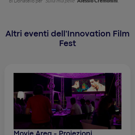
Alessio Cremonini
di Donatello per "
Sulla mia pelle
"
.
Altri eventi dell'Innovation Film
Fest
Movie Area - Proiezioni