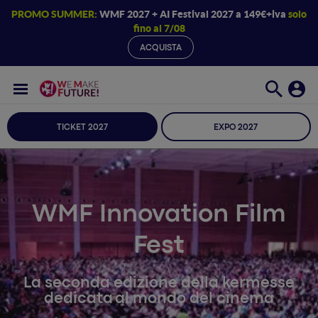
PROMO SUMMER:
WMF 2027 + AI Festival 2027 a 149€+iva
solo
fino al 7/08
ACQUISTA
TICKET 2027
EXPO 2027
WMF Innovation Film
Fest
La seconda edizione della kermesse
dedicata al mondo del cinema