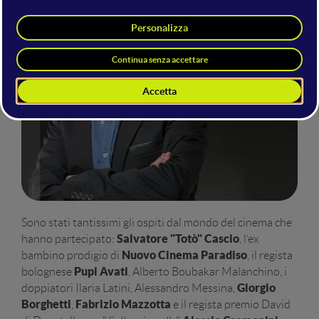
Sono stati tantissimi gli ospiti dal mondo del cinema che
Salvatore "Totò" Cascio
hanno partecipato:
, l’ex
Nuovo Cinema Paradiso
bambino prodigio di
, il regista
Pupi Avati
bolognese
, Alberto Boubakar Malanchino, i
Giorgio
doppiatori Ilaria Latini, Alessandro Messina,
Borghetti
Fabrizio Mazzotta
,
e il regista premio David