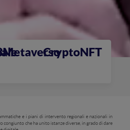
ptoNFT
SanitàDigitale
Spo
mmatiche e i piani di intervento regionali e nazionali in
ro congiunto che ha unito istanze diverse, in grado di dare
 digitale.