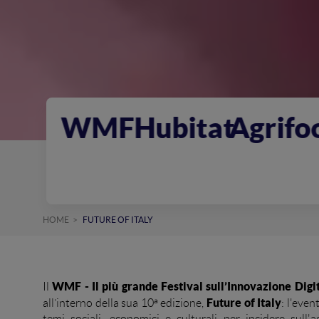
itat
AgrifoodTech
Intelli
HOME
FUTURE OF ITALY
WMF - Il più grande Festival sull’Innovazione Digi
Il
Future of Italy
all’interno della sua 10ᵃ edizione,
: l'even
temi sociali, economici e culturali per incidere sull