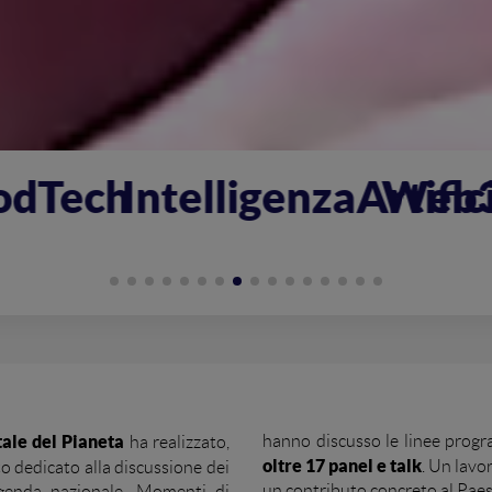
genzaArtificiale
Web3Metaverso
Cry
tale del Pianeta
hanno discusso le linee progra
ha realizzato,
oltre 17 panel e talk
. Un lavo
to dedicato alla discussione dei
un contributo concreto al Paese
'agenda nazionale. Momenti di