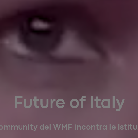
Future of Italy
ommunity del WMF incontra le Istitu