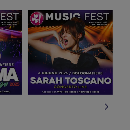
Expo 2015
icordano l'apertura del padiglione Italia a
,
2016
Matera
asa Mika" su Rai 2 (
), eventi a
3
Piazza San
), fino all'emozionante esibizione in
 la musica d'insieme, è stato oggetto di studio
uole e contesti sociali in tutta Italia, coinvolgendo
 multifunzionale per l'inclusione e l'aggregazione
a della Banda e di altri progetti nati dalla stessa
 territorio.