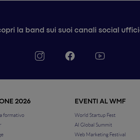
opri la band sui suoi canali social uffici
IONE 2026
EVENTI AL WMF
 formativo
World Startup Fest
r
AI Global Summit
ge
Web Marketing Festival