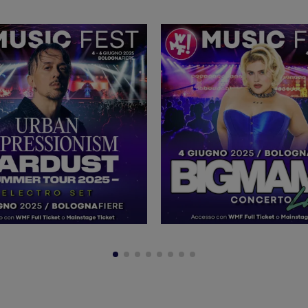
oncerti
in Italia e all'estero. Tra le esibizioni più significative si r
2016
2016
 Roma (
), la partecipazione a Materadio (
) e a "Stasera C
Lugano Buskers
2022
Orme Festival
202
ali come
(
) e
in Svizzera (
 didattico
, basato sull'inclusione, la valorizzazione individuale e
bro "Al ritmo della vita", Edizioni Erikson) ed è stato esportato in sc
La Stazione Rulli Frulli
getto ha portato alla creazione de
, un polo
Sergio Mattarella
ente della Repubblica
. Oggi La Stazione è la cas
li), rappresentando un modello di sviluppo sociale e culturale per il