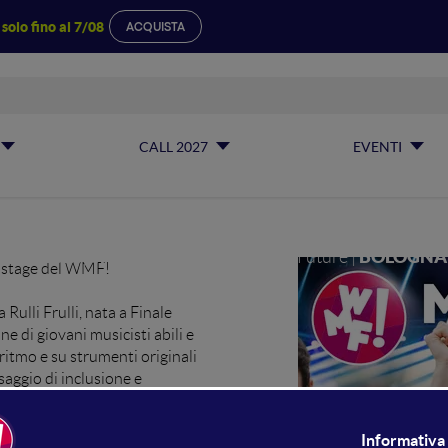
a
solo fino al 7/08
ACQUISTA
MARCHING BAND
RULLI FRULLI
CALL 2027
EVENTI
MAINSTAGE
GNO 2025, ore 9:45
BOLOGNA
| WMF - We Make Future |
nstage del WMF!
Rulli Frulli, nata a Finale
e di giovani musicisti abili e
 ritmo e su strumenti originali
aggio di inclusione e
generando progetti sociali