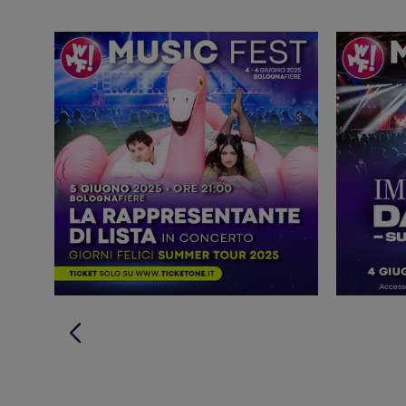
230 c
Dalla sua fondazione, la Banda ha tenuto oltre
1MNEXT
la finale di
al Concerto del Primo Maggio a
Capitale della Cultura
2019
(
), festival internazion
Pietro
Papa Francesco
2024
alla presenza di
(
).
metodo
L'impatto di Rulli Frulli va oltre il palco. Il suo
Università Cattolica di Milano
dall'
(sfociato nel li
2.800 persone
circa
. La capacità generativa del pro
maggio 2022
comunitaria, inaugurato nel
dal Presid
filosofia (Astronavelab, Rullifood, Radio Stazione Rul