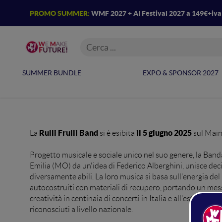
PROMO SUMMER:
WMF 2027 + AI Festival 2027 a 149€+iv
SUMMER BUNDLE
EXPO & SPONSOR 2027
5 GIU
Rulli Frulli Band
il 5 giugno 2025
La
si è esibita
sul Mai
Progetto musicale e sociale unico nel suo genere, la Banda 
Emilia (MO) da un'idea di Federico Alberghini, unisce decin
diversamente abili. La loro musica si basa sull'energia del
autocostruiti con materiali di recupero, portando un mess
creatività in centinaia di concerti in Italia e all'estero e 
riconosciuti a livello nazionale.