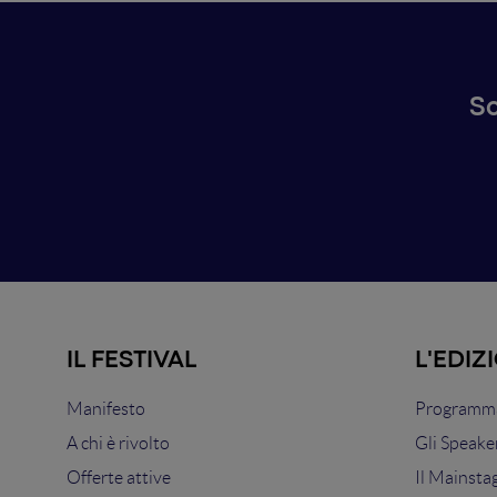
Sc
IL FESTIVAL
L'EDIZ
Manifesto
Programma
A chi è rivolto
Gli Speake
Offerte attive
Il Mainsta