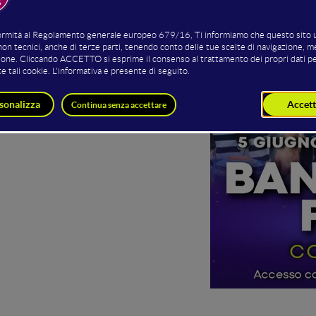
del WMF Music Fest
, il Festival
BolognaFiere
o gli spazi di